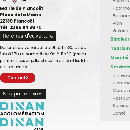
Histoire
Patrimo
Mairie de Plancoët
Place de la Mairie
Économ
22130 Plancoët
Plan
Tél. 02 96 84 39 70
Galerie
Horaires d'ouverture
Biodive
Du lundi au vendredi de 9h à 12h30 et de
Touris
14h à 17h Le samedi de 9h à 11h30
(pas de
Marché
permanences en juillet et août, ni pendant les fêtes
Service
de fin d’année)
Entrepr
Contact
Comme
Campin
Nos partenaires
Restaur
Service
Santé