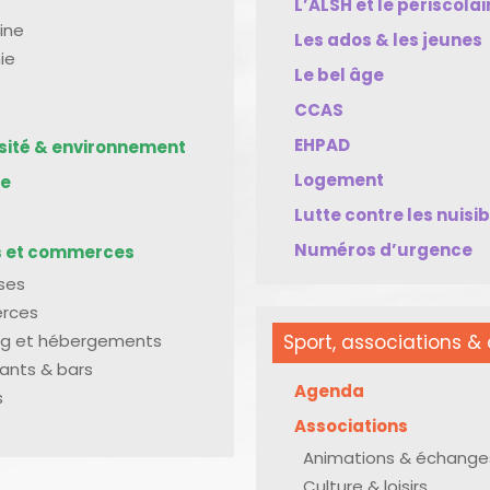
L’ALSH et le périscolai
ine
Les ados & les jeunes
ie
Le bel âge
CCAS
EHPAD
rsité & environnement
Logement
me
Lutte contre les nuisi
Numéros d’urgence
s et commerces
ises
rces
g et hébergements
Sport, associations & 
ants & bars
Agenda
s
Associations
Animations & échange
Culture & loisirs