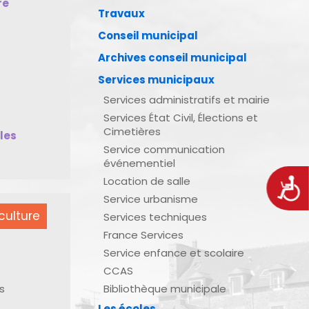
re
Travaux
Conseil municipal
Archives conseil municipal
Services municipaux
Services administratifs et mairie
Services État Civil, Élections et
Cimetières
bles
Service communication
événementiel
Location de salle
Acces
Service urbanisme
culture
Services techniques
France Services
Service enfance et scolaire
CCAS
s
Bibliothèque municipale
Les écoles