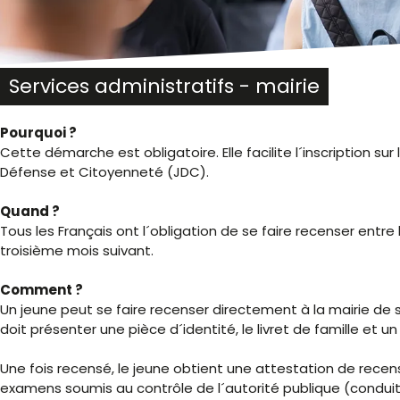
malvoyants
qui
utilisent
un
lecteur
Services administratifs - mairie
d'écran ;
Appuyez
Pourquoi ?
sur
Cette démarche est obligatoire. Elle facilite l´inscription su
Ctrl-
Défense et Citoyenneté (JDC).
F10
pour
Quand ?
ouvrir
Tous les Français ont l´obligation de se faire recenser entre l
un
troisième mois suivant.
menu
d'accessibilité.
Comment ?
Un jeune peut se faire recenser directement à la mairie de son
doit présenter une pièce d´identité, le livret de famille et un 
Une fois recensé, le jeune obtient une attestation de recen
examens soumis au contrôle de l´autorité publique (cond