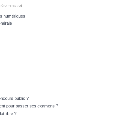
ière ministre)
ces numériques
énérale
ncours public ?
ment pour passer ses examens ?
t libre ?