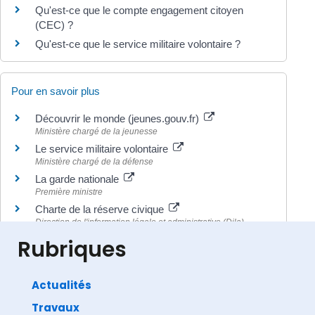
Qu'est-ce que le compte engagement citoyen
(CEC) ?
Qu'est-ce que le service militaire volontaire ?
Pour en savoir plus
Découvrir le monde (jeunes.gouv.fr)
Ministère chargé de la jeunesse
Le service militaire volontaire
Ministère chargé de la défense
La garde nationale
Première ministre
Charte de la réserve civique
Direction de l'information légale et administrative (Dila) -
Premier ministre
Rubriques
Actualités
Travaux
©
Direction de l'information légale et administrative