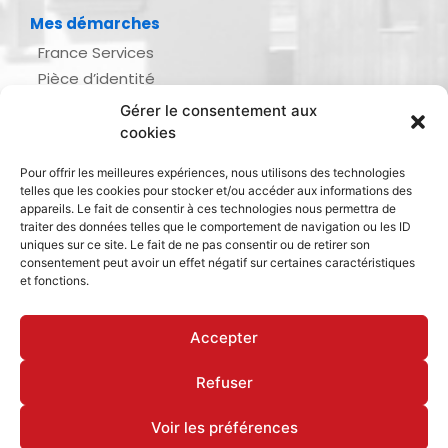
Mes démarches
France Services
Pièce d’identité
Urbanisme
Gérer le consentement aux
Demande d’actes d’état civil
cookies
Se marier, se pacser
Pour offrir les meilleures expériences, nous utilisons des technologies
Inscription listes électorales
telles que les cookies pour stocker et/ou accéder aux informations des
Recensement militaire
appareils. Le fait de consentir à ces technologies nous permettra de
traiter des données telles que le comportement de navigation ou les ID
Le journal de ma ville
uniques sur ce site. Le fait de ne pas consentir ou de retirer son
consentement peut avoir un effet négatif sur certaines caractéristiques
Gestion des déchets
et fonctions.
Dinan Agglomération
Accepter
Refuser
Mentions légales & politique de confidentialité
Déclaration d’accessibilité
Cookies
Voir les préférences