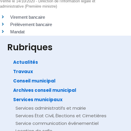
Vérifié le 14/10/2020 - Direction de l'information légale et
administrative (Première ministre)
Virement bancaire
Prélèvement bancaire
Mandat
Rubriques
Actualités
Travaux
©
Direction de l'information légale et administrative
comarquage developpé par
baseo.io
Conseil municipal
Archives conseil municipal
Services municipaux
Services administratifs et mairie
Services État Civil, Élections et Cimetières
Service communication événementiel
Location de salle