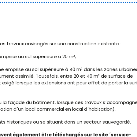
es travaux envisagés sur une construction existante :
mprise au sol supérieure à 20 m²,
ne emprise au sol supérieure à 40 m² dans les zones urbaine
ument assimilé. Toutefois, entre 20 et 40 m² de surface de
 exigé lorsque les extensions ont pour effet de porter la su
 ou la façade du bâtiment, lorsque ces travaux s´accompagn
ion d´un local commercial en local d´habitation),
ts historiques ou se situant dans un secteur sauvegardé.
euvent également être téléchargés sur le site ´service-