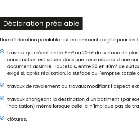
Déclaration préalable
Une déclaration préalable est notamment exigée pour les tr
travaux qui créent entre 5m² ou 20m² de surface de planc
construction est située dans une zone urbaine d´une co
document assimilé. Toutefois, entre 20 et 40m² de surfac
exigé si, après réalisation, la surface ou l´emprise total
travaux de ravalement ou travaux modifiant l´aspect ext
travaux changeant la destination d´un bâtiment (par exe
´habitation) même lorsque celle-ci n´implique pas de tra
clôtures.