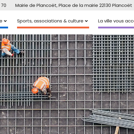
 70
Mairie de Plancoët, Place de la mairie 22130 Plancoët
e
Sports, associations & culture
La ville vous a