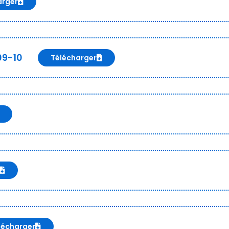
arger
09-10
Télécharger
lécharger