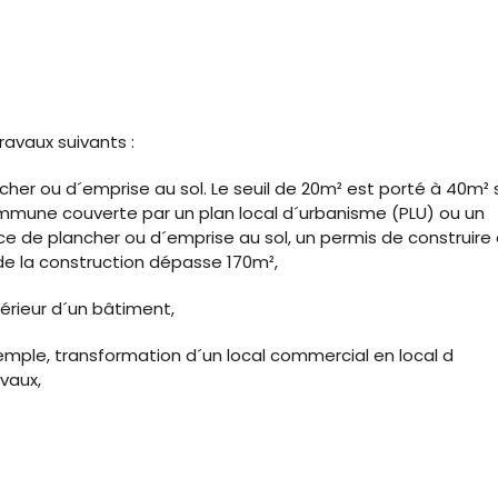
avaux suivants :
her ou d´emprise au sol. Le seuil de 20m² est porté à 40m² s
mmune couverte par un plan local d´urbanisme (PLU) ou un
e de plancher ou d´emprise au sol, un permis de construire 
e de la construction dépasse 170m²,
érieur d´un bâtiment,
mple, transformation d´un local commercial en local d
vaux,