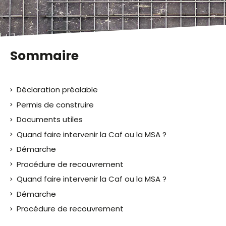
malvoyants
qui
utilisent
un
lecteur
Sommaire
d'écran ;
Appuyez
sur
Déclaration préalable
Ctrl-
F10
Permis de construire
pour
Documents utiles
ouvrir
Quand faire intervenir la Caf ou la MSA ?
un
menu
Démarche
d'accessibilité.
Procédure de recouvrement
Quand faire intervenir la Caf ou la MSA ?
Démarche
Procédure de recouvrement