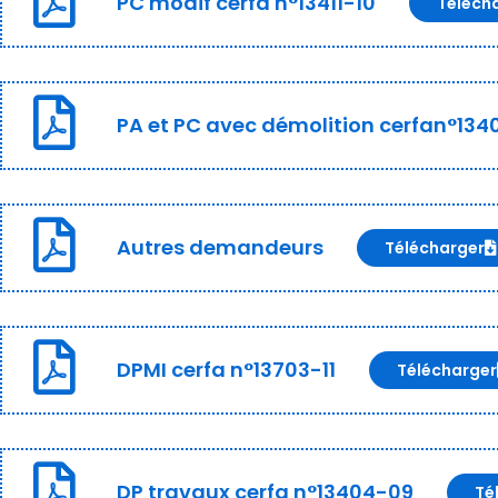
PC modif cerfa n°13411-10
Téléch
PA et PC avec démolition cerfan°134
Autres demandeurs
Télécharger
DPMI cerfa n°13703-11
Télécharger
DP travaux cerfa n°13404-09
Té