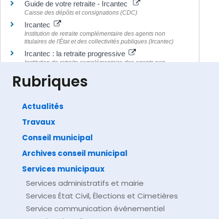
Guide de votre retraite - Ircantec
Caisse des dépôts et consignations (CDC)
Ircantec
Institution de retraite complémentaire des agents non
titulaires de l'État et des collectivités publiques (Ircantec)
Ircantec : la retraite progressive
Institution de retraite complémentaire des agents non
titulaires de l'État et des collectivités publiques (Ircantec)
Rubriques
Actualités
Travaux
©
Direction de l'information légale et administrative
comarquage developpé par
baseo.io
Conseil municipal
Archives conseil municipal
Services municipaux
Services administratifs et mairie
Services État Civil, Élections et Cimetières
Service communication événementiel