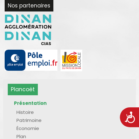
Nos partenaires
Plancoët
Présentation
Histoire
Acces
Patrimoine
Économie
Plan