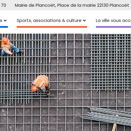
 70
Mairie de Plancoët, Place de la mairie 22130 Plancoët
e
Sports, associations & culture
La ville vous a