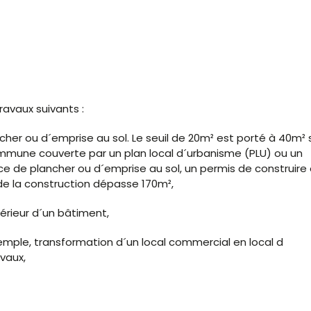
avaux suivants :
her ou d´emprise au sol. Le seuil de 20m² est porté à 40m² s
mmune couverte par un plan local d´urbanisme (PLU) ou un
e de plancher ou d´emprise au sol, un permis de construire 
e de la construction dépasse 170m²,
érieur d´un bâtiment,
mple, transformation d´un local commercial en local d
vaux,