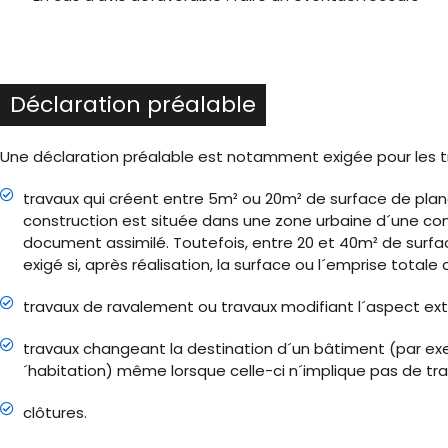
Déclaration préalable
Une déclaration préalable est notamment exigée pour les tr
travaux qui créent entre 5m² ou 20m² de surface de planc
construction est située dans une zone urbaine d´une co
document assimilé. Toutefois, entre 20 et 40m² de surfac
exigé si, après réalisation, la surface ou l´emprise total
travaux de ravalement ou travaux modifiant l´aspect ext
travaux changeant la destination d´un bâtiment (par exe
´habitation) même lorsque celle-ci n´implique pas de tra
clôtures.