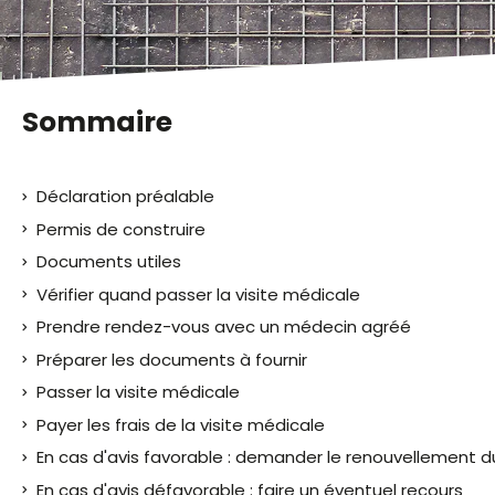
malvoyants
qui
utilisent
un
lecteur
Sommaire
d'écran ;
Appuyez
sur
Déclaration préalable
Ctrl-
F10
Permis de construire
pour
Documents utiles
ouvrir
Vérifier quand passer la visite médicale
un
menu
Prendre rendez-vous avec un médecin agréé
d'accessibilité.
Préparer les documents à fournir
Passer la visite médicale
Payer les frais de la visite médicale
En cas d'avis favorable : demander le renouvellement d
En cas d'avis défavorable : faire un éventuel recours