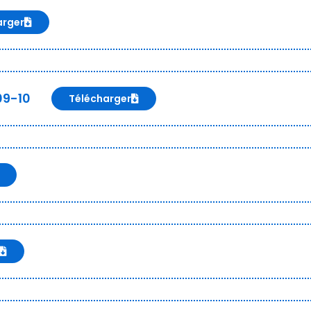
arger
09-10
Télécharger