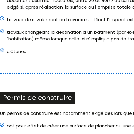
document assimilé. Toutefois, entre 20 et 40m² de surfac
exigé si, après réalisation, la surface ou l´emprise total
travaux de ravalement ou travaux modifiant l´aspect ext
travaux changeant la destination d´un bâtiment (par exe
´habitation) même lorsque celle-ci n´implique pas de tra
clôtures.
Permis de construire
Un permis de construire est notamment exigé dès lors que l
ont pour effet de créer une surface de plancher ou une e