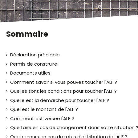
malvoyants
qui
utilisent
un
lecteur
Sommaire
d'écran ;
Appuyez
sur
Déclaration préalable
Ctrl-
F10
Permis de construire
pour
Documents utiles
ouvrir
Comment savoir si vous pouvez toucher l'ALF ?
un
menu
Quelles sont les conditions pour toucher l'ALF ?
d'accessibilité.
Quelle est la démarche pour toucher l'ALF ?
Quel est le montant de l'ALF ?
Comment est versée l'ALF ?
Que faire en cas de changement dans votre situation 
Quel recours en cas de refus d'attribution de l'ALF ?