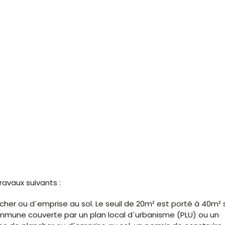
?
avaux suivants :
her ou d´emprise au sol. Le seuil de 20m² est porté à 40m² s
mmune couverte par un plan local d´urbanisme (PLU) ou un