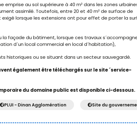
ne emprise au sol supérieure à 40 m² dans les zones urbaine
ument assimilé. Toutefois, entre 20 et 40 m² de surface de
 exigé lorsque les extensions ont pour effet de porter la su
 ou la façade du bâtiment, lorsque ces travaux s´accompagn
ion d´un local commercial en local d´habitation),
ts historiques ou se situant dans un secteur sauvegardé.
euvent également être téléchargés sur le site ´service-
mporaire du domaine public est disponible ci-dessous.
PLUI - Dinan Agglomération
Site du gouverneme