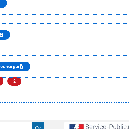
lécharger
2