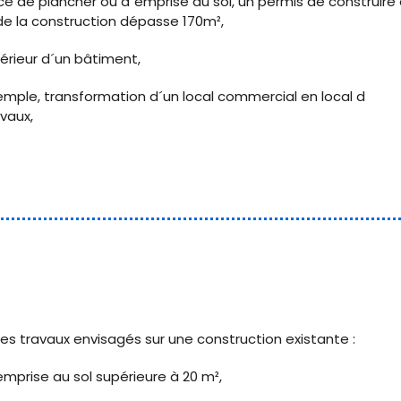
e de plancher ou d´emprise au sol, un permis de construire 
e de la construction dépasse 170m²,
érieur d´un bâtiment,
mple, transformation d´un local commercial en local d
vaux,
es travaux envisagés sur une construction existante :
mprise au sol supérieure à 20 m²,