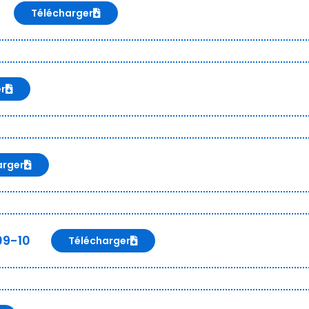
Télécharger
er
arger
09-10
Télécharger