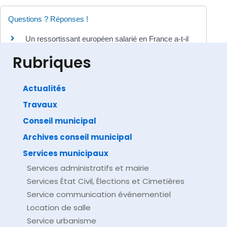
Questions ? Réponses !
Un ressortissant européen salarié en France a-t-il
les mêmes droits qu'un salarié français ?
Rubriques
Actualités
Travaux
©
Direction de l'information légale et administrative
comarquage developpé par
baseo.io
Conseil municipal
Archives conseil municipal
Services municipaux
Services administratifs et mairie
Services État Civil, Élections et Cimetières
Service communication événementiel
Location de salle
Service urbanisme