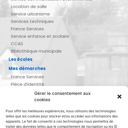
Location de salle
Service urbanisme
Services techniques
France Services
Service enfance et scolaire
CCAS
Bibliothèque municipale
Les écoles
Mes démarches
France Services
Pièce d’identité
Urbanisme
Gérer le consentement aux
Demande d’actes d’état civil
cookies
Se marier, se pacser
Pour offrir les meilleures expériences, nous utilisons des technologies
Inscription listes électorales
telles que les cookies pour stocker et/ou accéder aux informations des
Recensement militaire
appareils. Le fait de consentir à ces technologies nous permettra de
traiter des données telles que le comportement de navigation ou les ID