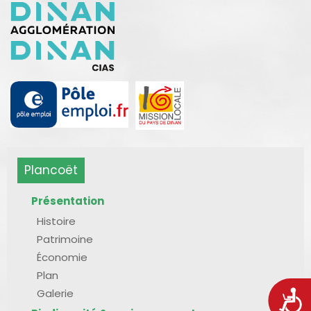
Plancoët
Présentation
Histoire
Patrimoine
Économie
Plan
Galerie
Acces