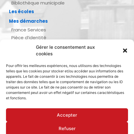
Bibliothèque municipale
Les écoles
Mes démarches
France Services
Pièce d’identité
Urbanisme
Gérer le consentement aux
Demande d’actes d’état civil
cookies
Se marier, se pacser
Pour offrir les meilleures expériences, nous utilisons des technologies
Inscription listes électorales
telles que les cookies pour stocker et/ou accéder aux informations des
Recensement militaire
appareils. Le fait de consentir à ces technologies nous permettra de
traiter des données telles que le comportement de navigation ou les ID
Le journal de ma ville
uniques sur ce site. Le fait de ne pas consentir ou de retirer son
consentement peut avoir un effet négatif sur certaines caractéristiques
Gestion des déchets
et fonctions.
Dinan Agglomération
Accepter
Refuser
Mentions légales & politique de confidentialité