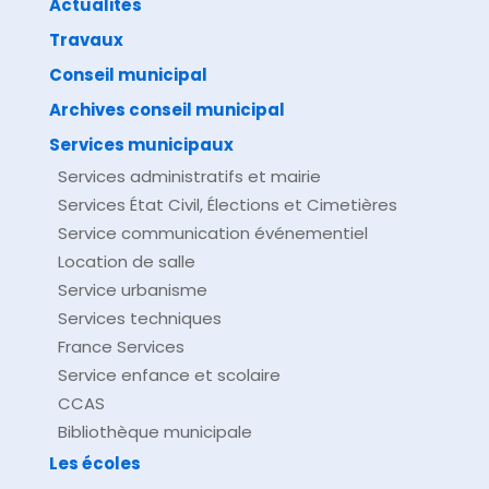
Actualités
Travaux
©
Direction de l'information légale et administrative
comarquage developpé par
baseo.io
Conseil municipal
Archives conseil municipal
Services municipaux
Services administratifs et mairie
Services État Civil, Élections et Cimetières
Service communication événementiel
Location de salle
Service urbanisme
Services techniques
France Services
Service enfance et scolaire
CCAS
Bibliothèque municipale
Les écoles