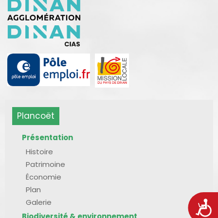
Plancoët
Présentation
Histoire
Patrimoine
Économie
Plan
Galerie
Acces
Biodiversité & environnement