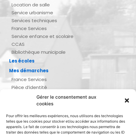
Location de salle
Service urbanisme
Services techniques
France Services
Service enfance et scolaire
CCAS
Bibliothèque municipale
Les écoles
Mes démarches
France Services
Pièce d’identité
Urbanisme
Gérer le consentement aux
Demande d’actes d’état civil
cookies
Se marier, se pacser
Pour offrir les meilleures expériences, nous utilisons des technologies
Inscription listes électorales
telles que les cookies pour stocker et/ou accéder aux informations des
Recensement militaire
appareils. Le fait de consentir à ces technologies nous permettra de
traiter des données telles que le comportement de navigation ou les ID
Le journal de ma ville