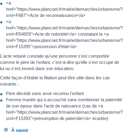
<a
href="https://www.plancoet.fr/mairie/demarches/urbanisme/?
xml=F887">Acte de reconnaissance</a>
<a
href="https://www.plancoet.fr/mairie/demarches/urbanisme/?
xml=R54659">Acte de notoriété</a> constatant la <a
href="https://www.plancoet.fr/mairie/demarches/urbanisme/?
xml=F15395">possession d’état</a>
L'acte notarié constate qu'une personne s'est comportée
comme le père de l'enfant, c'est-à-dire qu'elle s'est occupé de
lui ou s'est investi dans son éducation.
Cette façon d'établir la filiation peut être utile dans les cas
suivants :
Père décédé sans avoir reconnu l'enfant
Femme mariée qui a accouché sans mentionner la paternité
de son époux dans l'acte de naissance (cas de <a
href="https://www.plancoet.fr/mairie/demarches/urbanisme/?
xml=F15393">présomption de paternité</a> écartée)
À savoir