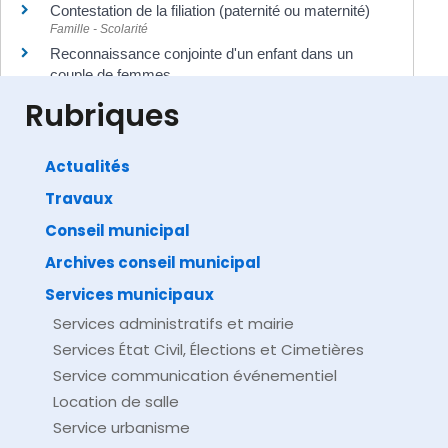
Contestation de la filiation (paternité ou maternité)
Famille - Scolarité
Reconnaissance conjointe d'un enfant dans un
couple de femmes
Famille - Scolarité
Rubriques
Actualités
Travaux
©
Direction de l'information légale et administrative
comarquage developpé par
baseo.io
Conseil municipal
Archives conseil municipal
Services municipaux
Services administratifs et mairie
Services État Civil, Élections et Cimetières
Service communication événementiel
Location de salle
Service urbanisme