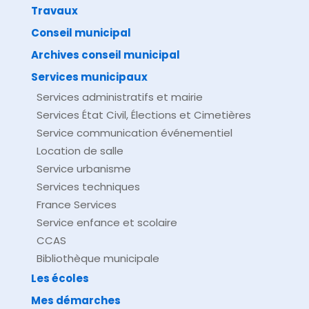
Travaux
©
Direction de l'information légale et administrative
comarquage developpé par
baseo.io
Conseil municipal
Archives conseil municipal
Services municipaux
Services administratifs et mairie
Services État Civil, Élections et Cimetières
Service communication événementiel
Location de salle
Service urbanisme
Services techniques
France Services
Service enfance et scolaire
CCAS
Bibliothèque municipale
Les écoles
Mes démarches