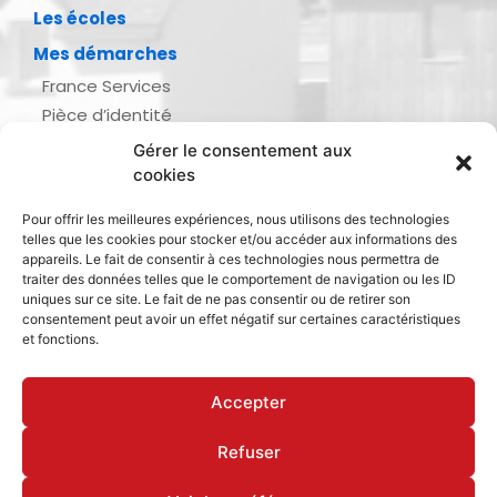
Les écoles
Mes démarches
France Services
Pièce d’identité
Urbanisme
Gérer le consentement aux
Demande d’actes d’état civil
cookies
Se marier, se pacser
Pour offrir les meilleures expériences, nous utilisons des technologies
Inscription listes électorales
telles que les cookies pour stocker et/ou accéder aux informations des
Recensement militaire
appareils. Le fait de consentir à ces technologies nous permettra de
traiter des données telles que le comportement de navigation ou les ID
Le journal de ma ville
uniques sur ce site. Le fait de ne pas consentir ou de retirer son
consentement peut avoir un effet négatif sur certaines caractéristiques
Gestion des déchets
et fonctions.
Dinan Agglomération
Accepter
Refuser
Mentions légales & politique de confidentialité
Déclaration d’accessibilité
Cookies