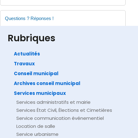
Questions ? Réponses !
Que se passe-t-il après un dépôt de plainte ?
Rubriques
Actualités
Travaux
©
Direction de l'information légale et administrative
comarquage developpé par
baseo.io
Conseil municipal
Archives conseil municipal
Services municipaux
Services administratifs et mairie
Services État Civil, Élections et Cimetières
Service communication événementiel
Location de salle
Service urbanisme