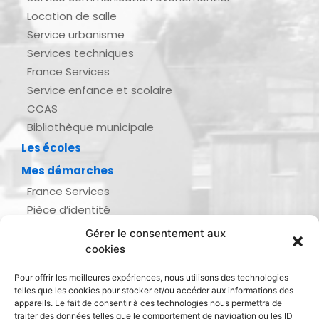
Location de salle
Service urbanisme
Services techniques
France Services
Service enfance et scolaire
CCAS
Bibliothèque municipale
Les écoles
Mes démarches
France Services
Pièce d’identité
Urbanisme
Gérer le consentement aux
Demande d’actes d’état civil
cookies
Se marier, se pacser
Pour offrir les meilleures expériences, nous utilisons des technologies
Inscription listes électorales
telles que les cookies pour stocker et/ou accéder aux informations des
Recensement militaire
appareils. Le fait de consentir à ces technologies nous permettra de
traiter des données telles que le comportement de navigation ou les ID