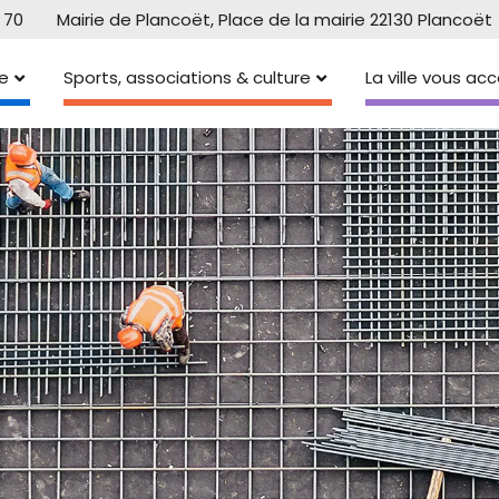
 70
Mairie de Plancoët, Place de la mairie 22130 Plancoët
e
Sports, associations & culture
La ville vous a