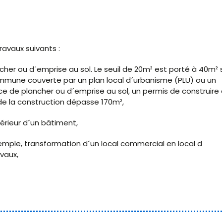
avaux suivants :
her ou d´emprise au sol. Le seuil de 20m² est porté à 40m² s
mmune couverte par un plan local d´urbanisme (PLU) ou un
e de plancher ou d´emprise au sol, un permis de construire 
e de la construction dépasse 170m²,
érieur d´un bâtiment,
mple, transformation d´un local commercial en local d
vaux,