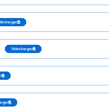
lécharger
Télécharger
er
arger