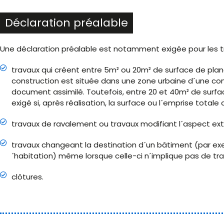
Déclaration préalable
Une déclaration préalable est notamment exigée pour les tr
travaux qui créent entre 5m² ou 20m² de surface de planc
construction est située dans une zone urbaine d´une co
document assimilé. Toutefois, entre 20 et 40m² de surfac
exigé si, après réalisation, la surface ou l´emprise total
travaux de ravalement ou travaux modifiant l´aspect ext
travaux changeant la destination d´un bâtiment (par exe
´habitation) même lorsque celle-ci n´implique pas de tra
clôtures.