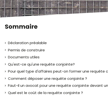
malvoyants
qui
utilisent
un
lecteur
Sommaire
d'écran ;
Appuyez
sur
Déclaration préalable
Ctrl-
F10
Permis de construire
pour
Documents utiles
ouvrir
Qu'est-ce qu'une requête conjointe?
un
menu
Pour quel type d'affaires peut-on former une requête c
d'accessibilité.
Comment déposer une requête conjointe ?
Faut-il un avocat pour une requête conjointe devant un t
Quel est le coût de la requête conjointe ?