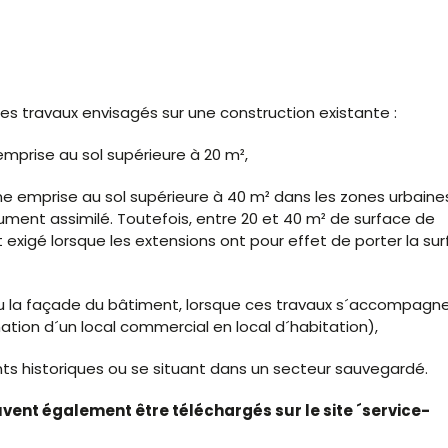
es travaux envisagés sur une construction existante :
mprise au sol supérieure à 20 m²,
ne emprise au sol supérieure à 40 m² dans les zones urbaine
ument assimilé. Toutefois, entre 20 et 40 m² de surface de
 exigé lorsque les extensions ont pour effet de porter la su
 ou la façade du bâtiment, lorsque ces travaux s´accompagn
ion d´un local commercial en local d´habitation),
ts historiques ou se situant dans un secteur sauvegardé.
euvent également être téléchargés sur le site ´service-