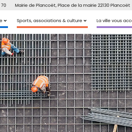
 70
Mairie de Plancoët, Place de la mairie 22130 Plancoët
e
Sports, associations & culture
La ville vous a