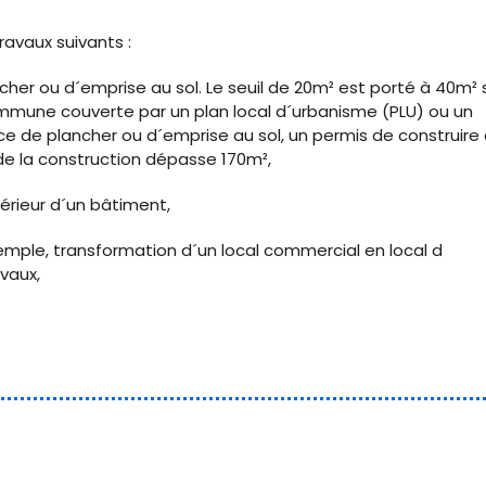
avaux suivants :
her ou d´emprise au sol. Le seuil de 20m² est porté à 40m² s
mmune couverte par un plan local d´urbanisme (PLU) ou un
e de plancher ou d´emprise au sol, un permis de construire 
e de la construction dépasse 170m²,
érieur d´un bâtiment,
mple, transformation d´un local commercial en local d
vaux,