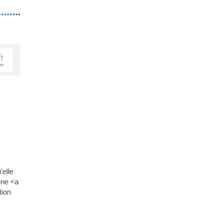
'elle
'une <a
tion