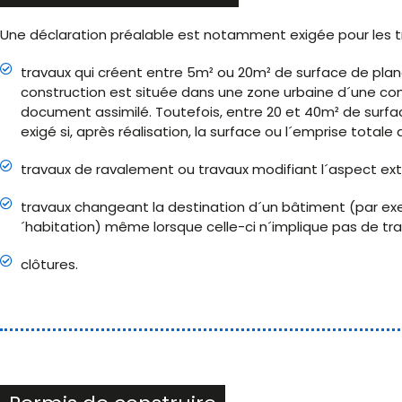
Une déclaration préalable est notamment exigée pour les tr
travaux qui créent entre 5m² ou 20m² de surface de planc
construction est située dans une zone urbaine d´une co
document assimilé. Toutefois, entre 20 et 40m² de surfac
exigé si, après réalisation, la surface ou l´emprise total
travaux de ravalement ou travaux modifiant l´aspect ext
travaux changeant la destination d´un bâtiment (par exe
´habitation) même lorsque celle-ci n´implique pas de tra
clôtures.