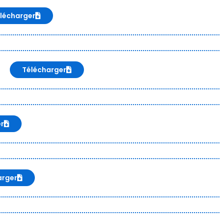
lécharger
Télécharger
er
arger