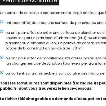
Permis de construire
Un permis de construire est notamment exigé dès lors que l
ont pour effet de créer une surface de plancher ou une e
ou ont pour effet de créer une surface de plancher ou u
couvertes par un plan local d´urbanisme (PLU) ou un doc
plancher ou d´emprise au sol, un permis de construire est
totale de la construction au-delà de 170 m².
ou ont pour effet de modifier les structures porteuses
´un changement de destination (par exemple, transformat
ou portent sur un immeuble inscrit au titre des monumen
Tous les formulaires sont disponibles à la mairie, ils p
public.fr´ dont vous trouverez le lien ci-dessous.
Le fichier téléchargeable de demande d’occupation te