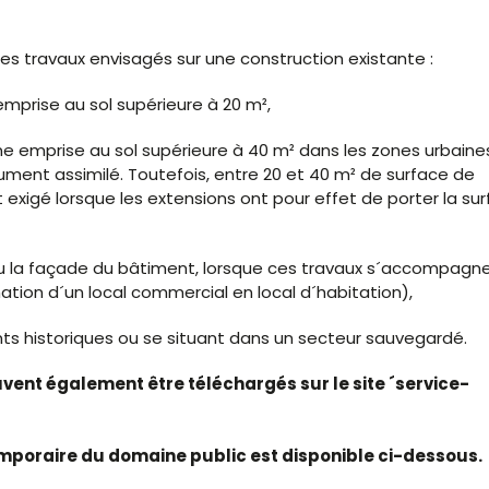
es travaux envisagés sur une construction existante :
mprise au sol supérieure à 20 m²,
ne emprise au sol supérieure à 40 m² dans les zones urbaine
ument assimilé. Toutefois, entre 20 et 40 m² de surface de
 exigé lorsque les extensions ont pour effet de porter la su
 ou la façade du bâtiment, lorsque ces travaux s´accompagn
ion d´un local commercial en local d´habitation),
ts historiques ou se situant dans un secteur sauvegardé.
euvent également être téléchargés sur le site ´service-
mporaire du domaine public est disponible ci-dessous.