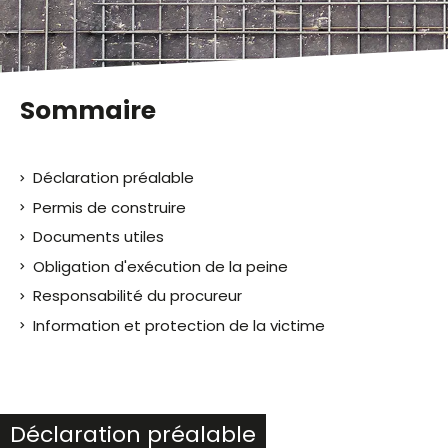
malvoyants
qui
utilisent
un
lecteur
Sommaire
d'écran ;
Appuyez
sur
Déclaration préalable
Ctrl-
F10
Permis de construire
pour
Documents utiles
ouvrir
Obligation d'exécution de la peine
un
menu
Responsabilité du procureur
d'accessibilité.
Information et protection de la victime
Déclaration préalable