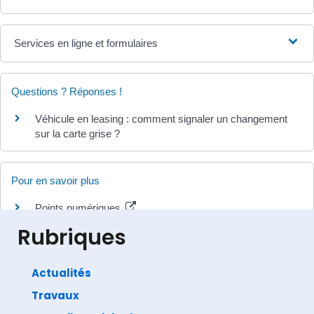
Services en ligne et formulaires
Questions ? Réponses !
Véhicule en leasing : comment signaler un changement
sur la carte grise ?
Pour en savoir plus
Points numériques
Ministère chargé de l'intérieur
Rubriques
Actualités
Travaux
©
Direction de l'information légale et administrative
comarquage developpé par
baseo.io