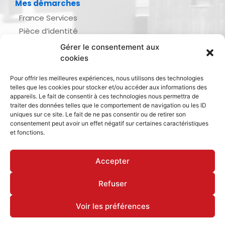
Mes démarches
France Services
Pièce d’identité
Urbanisme
Gérer le consentement aux
Demande d’actes d’état civil
cookies
Se marier, se pacser
Pour offrir les meilleures expériences, nous utilisons des technologies
Inscription listes électorales
telles que les cookies pour stocker et/ou accéder aux informations des
Recensement militaire
appareils. Le fait de consentir à ces technologies nous permettra de
traiter des données telles que le comportement de navigation ou les ID
Le journal de ma ville
uniques sur ce site. Le fait de ne pas consentir ou de retirer son
consentement peut avoir un effet négatif sur certaines caractéristiques
Gestion des déchets
et fonctions.
Dinan Agglomération
Accepter
Refuser
Mentions légales & politique de confidentialité
Déclaration d’accessibilité
Cookies
Voir les préférences