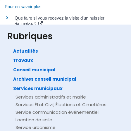
Pour en savoir plus
Que faire si vous recevez la visite d'un huissier
de justice ?
Institut national de la consommation (INC)
Rubriques
Actualités
Travaux
©
Direction de l'information légale et administrative
comarquage developpé par
baseo.io
Conseil municipal
Archives conseil municipal
Services municipaux
Services administratifs et mairie
Services État Civil, Élections et Cimetières
Service communication événementiel
Location de salle
Service urbanisme