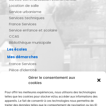
Location de salle
Service urbanisme
Services techniques
France Services
Service enfance et scolaire
CCAS
Bibliothèque municipale
Les écoles
Mes démarches
France Services
Pièce d’identité
Urbanisme
Gérer le consentement aux
Demande d’actes d’état civil
cookies
Se marier, se pacser
Pour offrir les meilleures expériences, nous utilisons des technologies
Inscription listes électorales
telles que les cookies pour stocker et/ou accéder aux informations des
Recensement militaire
appareils. Le fait de consentir à ces technologies nous permettra de
traiter des données telles que le comportement de navigation ou les ID