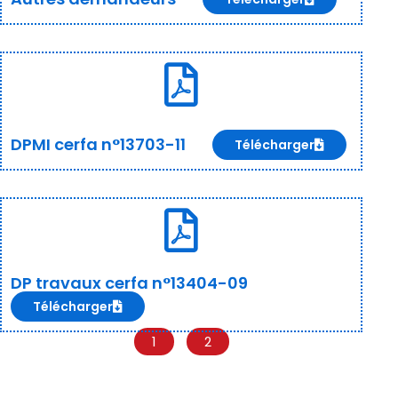
DPMI cerfa n°13703-11
Télécharger
DP travaux cerfa n°13404-09
Télécharger
1
2