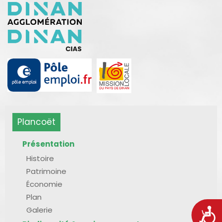
Plancoët
Présentation
Histoire
Patrimoine
Économie
Plan
Galerie
Acces