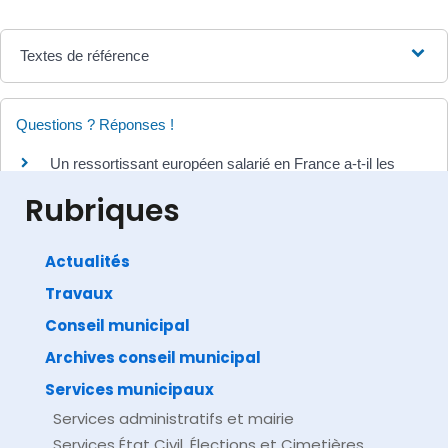
Textes de référence
Questions ? Réponses !
Un ressortissant européen salarié en France a-t-il les
mêmes droits qu'un salarié français ?
Rubriques
Actualités
Travaux
©
Direction de l'information légale et administrative
comarquage developpé par
baseo.io
Conseil municipal
Archives conseil municipal
Services municipaux
Services administratifs et mairie
Services État Civil, Élections et Cimetières