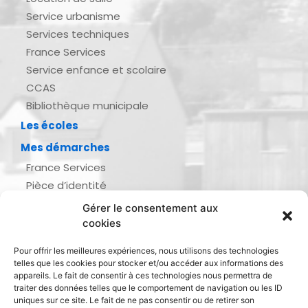
Service urbanisme
Services techniques
France Services
Service enfance et scolaire
CCAS
Bibliothèque municipale
Les écoles
Mes démarches
France Services
Pièce d’identité
Urbanisme
Gérer le consentement aux
Demande d’actes d’état civil
cookies
Se marier, se pacser
Pour offrir les meilleures expériences, nous utilisons des technologies
Inscription listes électorales
telles que les cookies pour stocker et/ou accéder aux informations des
Recensement militaire
appareils. Le fait de consentir à ces technologies nous permettra de
traiter des données telles que le comportement de navigation ou les ID
Le journal de ma ville
uniques sur ce site. Le fait de ne pas consentir ou de retirer son