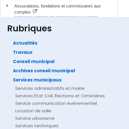
Associations, fondations et commissaires aux
comptes
Compagnie nationale des commissaires aux comptes
(CNCC)
Rubriques
Actualités
Travaux
©
Direction de l'information légale et administrative
comarquage developpé par
baseo.io
Conseil municipal
Archives conseil municipal
Services municipaux
Services administratifs et mairie
Services État Civil, Élections et Cimetières
Service communication événementiel
Location de salle
Service urbanisme
Services techniques