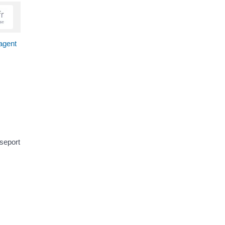
'agent
sseport