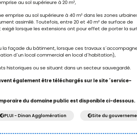
mprise au sol supérieure à 20 m²,
ne emprise au sol supérieure à 40 m² dans les zones urbaine
ument assimilé. Toutefois, entre 20 et 40 m² de surface de
 exigé lorsque les extensions ont pour effet de porter la su
 ou la façade du bâtiment, lorsque ces travaux s´accompagn
ion d´un local commercial en local d´habitation),
ts historiques ou se situant dans un secteur sauvegardé.
euvent également être téléchargés sur le site ´service-
mporaire du domaine public est disponible ci-dessous.
PLUI - Dinan Agglomération
Site du gouverneme