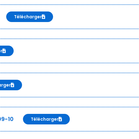
Télécharger
er
arger
09-10
Télécharger