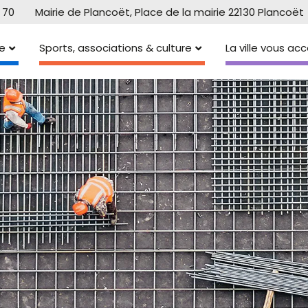
 70
Mairie de Plancoët, Place de la mairie 22130 Plancoët
e
Sports, associations & culture
La ville vous a