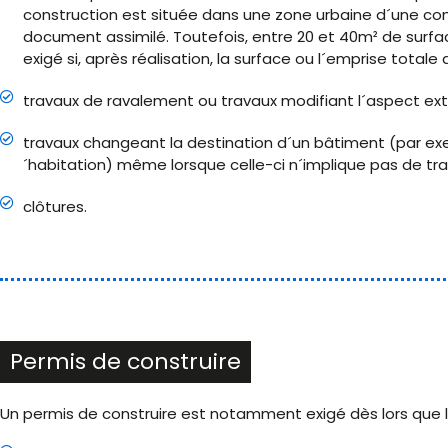
construction est située dans une zone urbaine d´une co
document assimilé. Toutefois, entre 20 et 40m² de surfac
exigé si, après réalisation, la surface ou l´emprise total
travaux de ravalement ou travaux modifiant l´aspect ext
travaux changeant la destination d´un bâtiment (par exe
´habitation) même lorsque celle-ci n´implique pas de tra
clôtures.
Permis de construire
Un permis de construire est notamment exigé dès lors que l