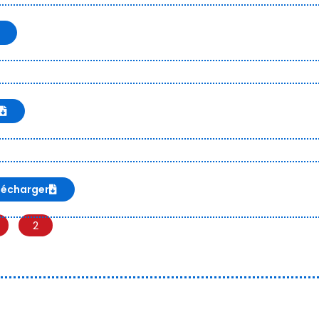
lécharger
2