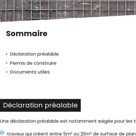
malvoyants
qui
utilisent
un
lecteur
Sommaire
d'écran ;
Appuyez
sur
Déclaration préalable
Ctrl-
F10
Permis de construire
pour
Documents utiles
ouvrir
un
menu
d'accessibilité.
Déclaration préalable
Une déclaration préalable est notamment exigée pour les tr
travaux qui créent entre 5m² ou 20m² de surface de planc