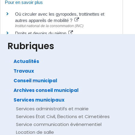
Pour en savoir plus
Où circuler avec les gyropodes, trottinettes et
autres appareils de mobilité ?
Institut national de la consommation (INC)
Droits et devoirs du piéton
Association Prévention Routière
Rubriques
Actualités
Travaux
©
Direction de l'information légale et administrative
comarquage developpé par
baseo.io
Conseil municipal
Archives conseil municipal
Services municipaux
Services administratifs et mairie
Services État Civil, Élections et Cimetières
Service communication événementiel
Location de salle