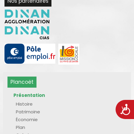
Nos partenaires
Plancoët
Présentation
Histoire
Acces
Patrimoine
Économie
Plan