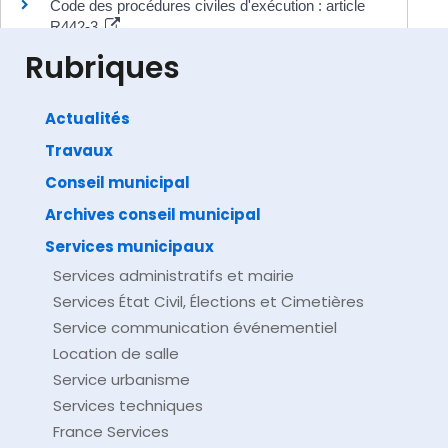
Code des procédures civiles d'exécution : article
R442-3
Legifrance
Rubriques
Actualités
Travaux
©
Direction de l'information légale et administrative
comarquage developpé par
baseo.io
Conseil municipal
Archives conseil municipal
Services municipaux
Services administratifs et mairie
Services État Civil, Élections et Cimetières
Service communication événementiel
Location de salle
Service urbanisme
Services techniques
France Services