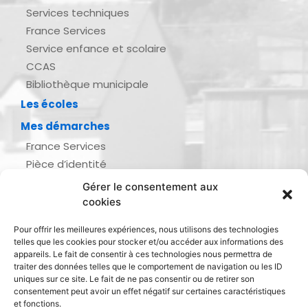
Services techniques
France Services
Service enfance et scolaire
CCAS
Bibliothèque municipale
Les écoles
Mes démarches
France Services
Pièce d’identité
Urbanisme
Gérer le consentement aux
Demande d’actes d’état civil
cookies
Se marier, se pacser
Pour offrir les meilleures expériences, nous utilisons des technologies
Inscription listes électorales
telles que les cookies pour stocker et/ou accéder aux informations des
Recensement militaire
appareils. Le fait de consentir à ces technologies nous permettra de
traiter des données telles que le comportement de navigation ou les ID
Le journal de ma ville
uniques sur ce site. Le fait de ne pas consentir ou de retirer son
consentement peut avoir un effet négatif sur certaines caractéristiques
Gestion des déchets
et fonctions.