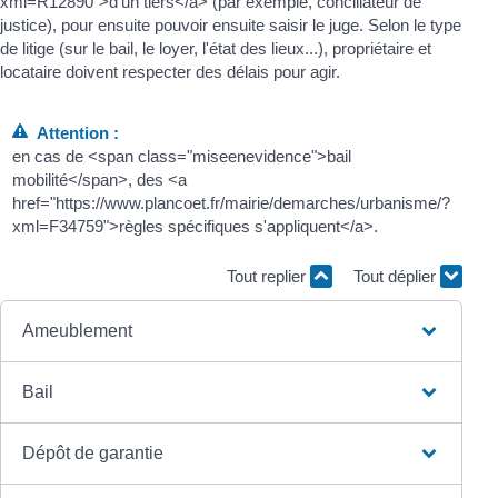
xml=R12890">d'un tiers</a> (par exemple, conciliateur de
justice), pour ensuite pouvoir ensuite saisir le juge. Selon le type
de litige (sur le bail, le loyer, l'état des lieux...), propriétaire et
locataire doivent respecter des délais pour agir.
Attention :
en cas de <span class="miseenevidence">bail
mobilité</span>, des <a
href="https://www.plancoet.fr/mairie/demarches/urbanisme/?
xml=F34759">règles spécifiques s'appliquent</a>.
Tout replier
Tout déplier
Ameublement
Bail
Dépôt de garantie