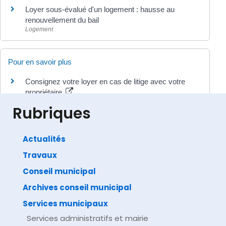
Loyer sous-évalué d'un logement : hausse au
renouvellement du bail
Logement
Pour en savoir plus
Consignez votre loyer en cas de litige avec votre
propriétaire
Caisse des dépôts et consignations (CDC)
Rubriques
Actualités
Travaux
©
Direction de l'information légale et administrative
comarquage developpé par
baseo.io
Conseil municipal
Archives conseil municipal
Services municipaux
Services administratifs et mairie