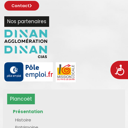
Contact
Nos partenaires
Acces
Plancoët
Présentation
Histoire
Patrimoine