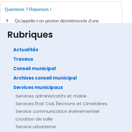
Questions ? Réponses !
Qu'appelle-t-on gestion désintéressée d'une
association ?
Rubriques
Actualités
Travaux
©
Direction de l'information légale et administrative
comarquage developpé par
baseo.io
Conseil municipal
Archives conseil municipal
Services municipaux
Services administratifs et mairie
Services État Civil, Élections et Cimetières
Service communication événementiel
Location de salle
Service urbanisme