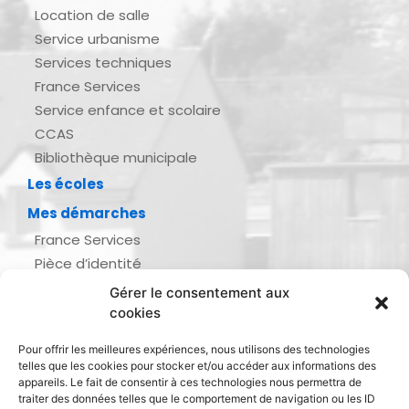
Location de salle
Service urbanisme
Services techniques
France Services
Service enfance et scolaire
CCAS
Bibliothèque municipale
Les écoles
Mes démarches
France Services
Pièce d’identité
Urbanisme
Gérer le consentement aux
Demande d’actes d’état civil
cookies
Se marier, se pacser
Pour offrir les meilleures expériences, nous utilisons des technologies
Inscription listes électorales
telles que les cookies pour stocker et/ou accéder aux informations des
Recensement militaire
appareils. Le fait de consentir à ces technologies nous permettra de
traiter des données telles que le comportement de navigation ou les ID
Le journal de ma ville