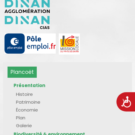
Plancoët
Présentation
Histoire
Acces
Patrimoine
Économie
Plan
Galerie
Biodiversité & environnement