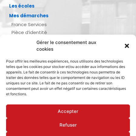
Les écoles
Mes démarches
France Services
Pièce d’identité
Urbanisme
Gérer le consentement aux
Demande d’actes d’état civil
cookies
Se marier, se pacser
Pour offrir les meilleures expériences, nous utilisons des technologies
Inscription listes électorales
telles que les cookies pour stocker et/ou accéder aux informations des
Recensement militaire
appareils. Le fait de consentir à ces technologies nous permettra de
traiter des données telles que le comportement de navigation ou les ID
Le journal de ma ville
uniques sur ce site. Le fait de ne pas consentir ou de retirer son
consentement peut avoir un effet négatif sur certaines caractéristiques
Gestion des déchets
et fonctions.
Dinan Agglomération
Accepter
Refuser
Mentions légales & politique de confidentialité
Déclaration d’accessibilité
Cookies