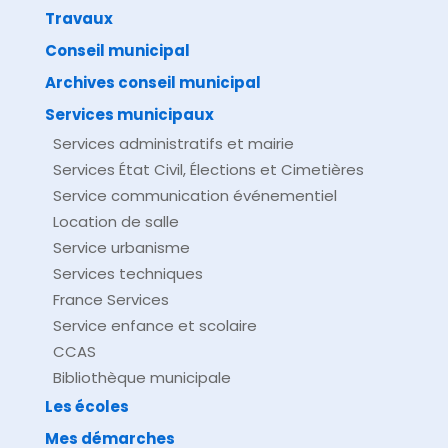
Travaux
©
Direction de l'information légale et administrative
comarquage developpé par
baseo.io
Conseil municipal
Archives conseil municipal
Services municipaux
Services administratifs et mairie
Services État Civil, Élections et Cimetières
Service communication événementiel
Location de salle
Service urbanisme
Services techniques
France Services
Service enfance et scolaire
CCAS
Bibliothèque municipale
Les écoles
Mes démarches