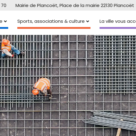
 70
Mairie de Plancoët, Place de la mairie 22130 Plancoët
e
Sports, associations & culture
La ville vous a