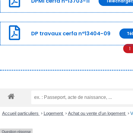
DPMI cerfa n°13703-11
Télécharger
DP travaux cerfa n°13404-09
Té
1
Accueil particuliers
>
Logement
>
Achat ou vente d'un logement
>
V
Question-réponse