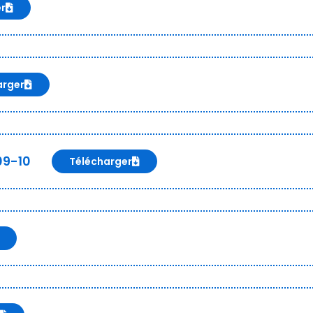
er
arger
09-10
Télécharger