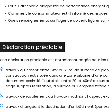
Faut-il afficher le diagnostic de performance énergéti
Comment le consommateur est-il informé des risques n
Quels renseignements sur l'agence doivent figurer sur l
Déclaration préalable
Une déclaration préalable est notamment exigée pour les tr
travaux qui créent entre 5m² ou 20m² de surface de planc
construction est située dans une zone urbaine d´une co
document assimilé. Toutefois, entre 20 et 40m² de surfac
exigé si, après réalisation, la surface ou l´emprise total
travaux de ravalement ou travaux modifiant l´aspect ext
travaux changeant la destination d´un bâtiment (par exe