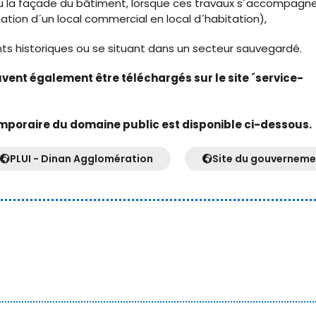
 ou la façade du bâtiment, lorsque ces travaux s´accompagn
ion d´un local commercial en local d´habitation),
ts historiques ou se situant dans un secteur sauvegardé.
euvent également être téléchargés sur le site ´service-
mporaire du domaine public est disponible ci-dessous.
PLUI - Dinan Agglomération
Site du gouverneme