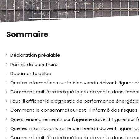
malvoyants
qui
utilisent
un
lecteur
Sommaire
d'écran ;
Appuyez
sur
Déclaration préalable
Ctrl-
F10
Permis de construire
pour
Documents utiles
ouvrir
Quelles informations sur le bien vendu doivent figurer d
un
menu
Comment doit être indiqué le prix de vente dans l'anno
d'accessibilité.
Faut-il afficher le diagnostic de performance énergéti
Comment le consommateur est-il informé des risques n
Quels renseignements sur l'agence doivent figurer sur l
Quelles informations sur le bien vendu doivent figurer d
Comment doit être indiqué le prix de vente dans l'anno