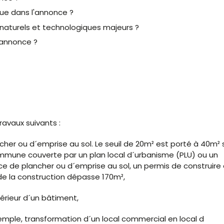
que dans l'annonce ?
aturels et technologiques majeurs ?
'annonce ?
avaux suivants :
her ou d´emprise au sol. Le seuil de 20m² est porté à 40m² s
mmune couverte par un plan local d´urbanisme (PLU) ou un
e de plancher ou d´emprise au sol, un permis de construire 
e de la construction dépasse 170m²,
érieur d´un bâtiment,
mple, transformation d´un local commercial en local d