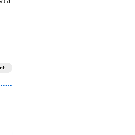
ent d
nt