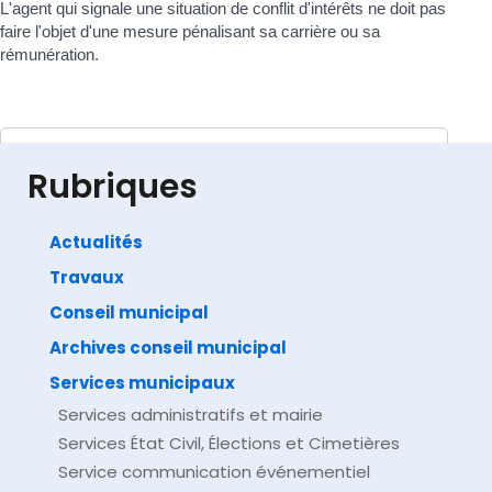
L'agent qui signale une situation de conflit d'intérêts ne doit pas
faire l'objet d'une mesure pénalisant sa carrière ou sa
rémunération.
Textes de référence
Rubriques
Actualités
Travaux
©
Direction de l'information légale et administrative
comarquage developpé par
baseo.io
Conseil municipal
Archives conseil municipal
Services municipaux
Services administratifs et mairie
Services État Civil, Élections et Cimetières
Service communication événementiel