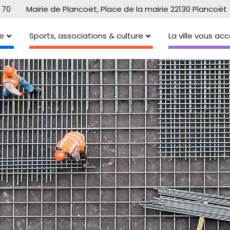
 70
Mairie de Plancoët, Place de la mairie 22130 Plancoët
e
Sports, associations & culture
La ville vous a