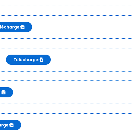
lécharger
Télécharger
er
arger