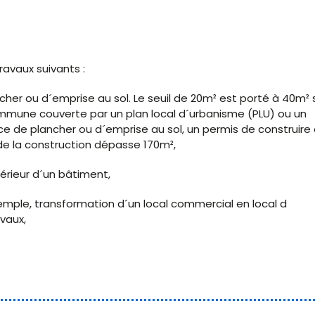
avaux suivants :
her ou d´emprise au sol. Le seuil de 20m² est porté à 40m² s
mmune couverte par un plan local d´urbanisme (PLU) ou un
e de plancher ou d´emprise au sol, un permis de construire 
e de la construction dépasse 170m²,
érieur d´un bâtiment,
mple, transformation d´un local commercial en local d
vaux,