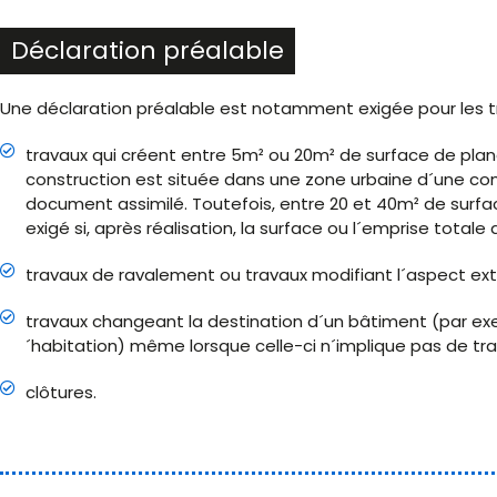
Déclaration préalable
Une déclaration préalable est notamment exigée pour les tr
travaux qui créent entre 5m² ou 20m² de surface de planc
construction est située dans une zone urbaine d´une co
document assimilé. Toutefois, entre 20 et 40m² de surfac
exigé si, après réalisation, la surface ou l´emprise total
travaux de ravalement ou travaux modifiant l´aspect ext
travaux changeant la destination d´un bâtiment (par exe
´habitation) même lorsque celle-ci n´implique pas de tra
clôtures.