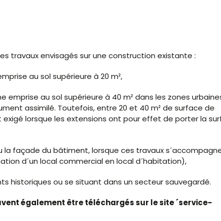
es travaux envisagés sur une construction existante :
mprise au sol supérieure à 20 m²,
ne emprise au sol supérieure à 40 m² dans les zones urbaine
ument assimilé. Toutefois, entre 20 et 40 m² de surface de
 exigé lorsque les extensions ont pour effet de porter la su
 ou la façade du bâtiment, lorsque ces travaux s´accompagn
ion d´un local commercial en local d´habitation),
ts historiques ou se situant dans un secteur sauvegardé.
euvent également être téléchargés sur le site ´service-