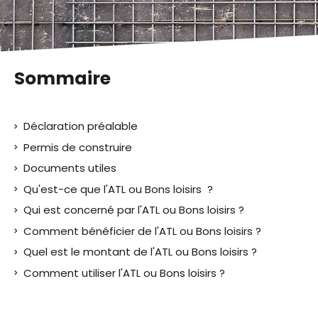
malvoyants
qui
utilisent
un
lecteur
Sommaire
d'écran ;
Appuyez
sur
Déclaration préalable
Ctrl-
F10
Permis de construire
pour
Documents utiles
ouvrir
Qu'est-ce que l'ATL ou Bons loisirs ?
un
menu
Qui est concerné par l'ATL ou Bons loisirs ?
d'accessibilité.
Comment bénéficier de l'ATL ou Bons loisirs ?
Quel est le montant de l'ATL ou Bons loisirs ?
Comment utiliser l'ATL ou Bons loisirs ?