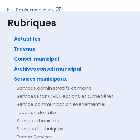
Points numériques
Ministère chargé de l'intérieur
Rubriques
Actualités
Travaux
©
Direction de l'information légale et administrative
comarquage developpé par
baseo.io
Conseil municipal
Archives conseil municipal
Services municipaux
Services administratifs et mairie
Services État Civil, Élections et Cimetières
Service communication événementiel
Location de salle
Service urbanisme
Services techniques
France Services