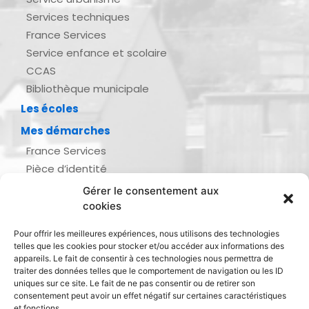
Services techniques
France Services
Service enfance et scolaire
CCAS
Bibliothèque municipale
Les écoles
Mes démarches
France Services
Pièce d’identité
Urbanisme
Gérer le consentement aux
Demande d’actes d’état civil
cookies
Se marier, se pacser
Pour offrir les meilleures expériences, nous utilisons des technologies
Inscription listes électorales
telles que les cookies pour stocker et/ou accéder aux informations des
Recensement militaire
appareils. Le fait de consentir à ces technologies nous permettra de
traiter des données telles que le comportement de navigation ou les ID
Le journal de ma ville
uniques sur ce site. Le fait de ne pas consentir ou de retirer son
consentement peut avoir un effet négatif sur certaines caractéristiques
Gestion des déchets
et fonctions.