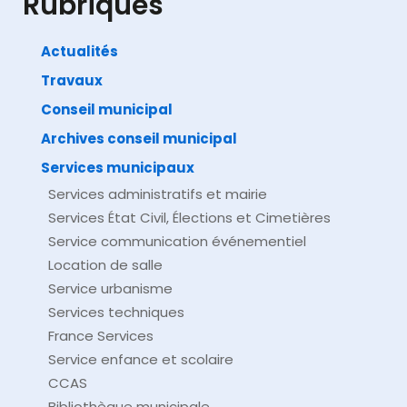
Rubriques
Actualités
Travaux
©
Direction de l'information légale et administrative
comarquage developpé par
baseo.io
Conseil municipal
Archives conseil municipal
Services municipaux
Services administratifs et mairie
Services État Civil, Élections et Cimetières
Service communication événementiel
Location de salle
Service urbanisme
Services techniques
France Services
Service enfance et scolaire
CCAS
Bibliothèque municipale