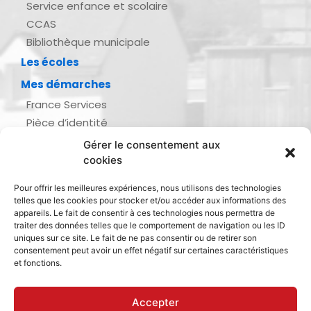
Service enfance et scolaire
CCAS
Bibliothèque municipale
Les écoles
Mes démarches
France Services
Pièce d’identité
Urbanisme
Gérer le consentement aux
Demande d’actes d’état civil
cookies
Se marier, se pacser
Pour offrir les meilleures expériences, nous utilisons des technologies
Inscription listes électorales
telles que les cookies pour stocker et/ou accéder aux informations des
Recensement militaire
appareils. Le fait de consentir à ces technologies nous permettra de
traiter des données telles que le comportement de navigation ou les ID
Le journal de ma ville
uniques sur ce site. Le fait de ne pas consentir ou de retirer son
consentement peut avoir un effet négatif sur certaines caractéristiques
Gestion des déchets
et fonctions.
Dinan Agglomération
Accepter