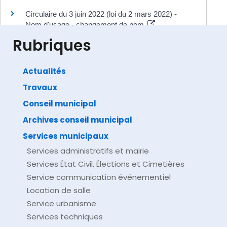
Circulaire du 3 juin 2022 (loi du 2 mars 2022) -
Nom d'usage - changement de nom
Ministère chargé de la justice
Rubriques
Actualités
Travaux
©
Direction de l'information légale et administrative
comarquage developpé par
baseo.io
Conseil municipal
Archives conseil municipal
Services municipaux
Services administratifs et mairie
Services État Civil, Élections et Cimetières
Service communication événementiel
Location de salle
Service urbanisme
Services techniques