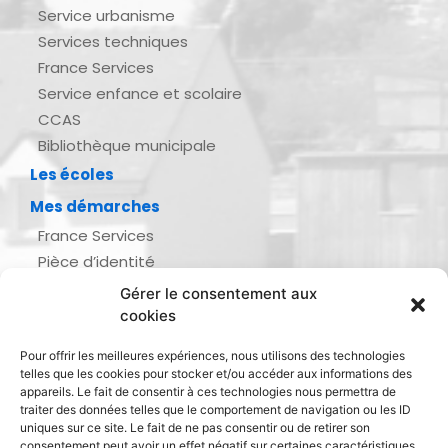
Service urbanisme
Services techniques
France Services
Service enfance et scolaire
CCAS
Bibliothèque municipale
Les écoles
Mes démarches
France Services
Pièce d’identité
Urbanisme
Gérer le consentement aux
Demande d’actes d’état civil
cookies
Se marier, se pacser
Pour offrir les meilleures expériences, nous utilisons des technologies
Inscription listes électorales
telles que les cookies pour stocker et/ou accéder aux informations des
Recensement militaire
appareils. Le fait de consentir à ces technologies nous permettra de
traiter des données telles que le comportement de navigation ou les ID
Le journal de ma ville
uniques sur ce site. Le fait de ne pas consentir ou de retirer son
consentement peut avoir un effet négatif sur certaines caractéristiques