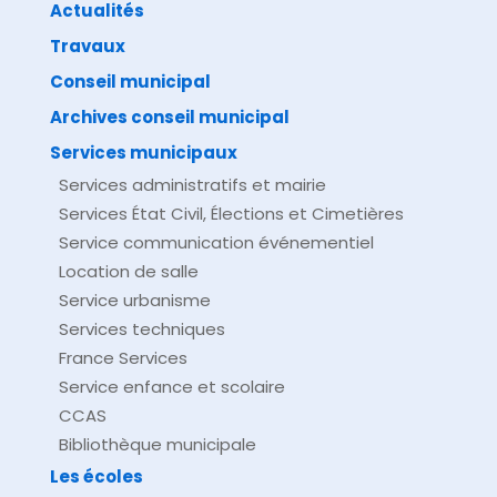
Actualités
Travaux
©
Direction de l'information légale et administrative
comarquage developpé par
baseo.io
Conseil municipal
Archives conseil municipal
Services municipaux
Services administratifs et mairie
Services État Civil, Élections et Cimetières
Service communication événementiel
Location de salle
Service urbanisme
Services techniques
France Services
Service enfance et scolaire
CCAS
Bibliothèque municipale
Les écoles