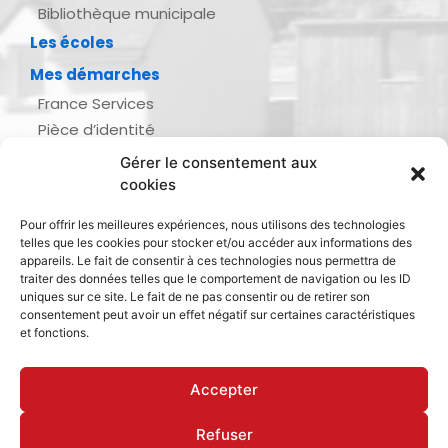
Bibliothèque municipale
Les écoles
Mes démarches
France Services
Pièce d’identité
Urbanisme
Gérer le consentement aux
Demande d’actes d’état civil
cookies
Se marier, se pacser
Pour offrir les meilleures expériences, nous utilisons des technologies
Inscription listes électorales
telles que les cookies pour stocker et/ou accéder aux informations des
Recensement militaire
appareils. Le fait de consentir à ces technologies nous permettra de
traiter des données telles que le comportement de navigation ou les ID
Le journal de ma ville
uniques sur ce site. Le fait de ne pas consentir ou de retirer son
consentement peut avoir un effet négatif sur certaines caractéristiques
Gestion des déchets
et fonctions.
Dinan Agglomération
Accepter
Refuser
Mentions légales & politique de confidentialité