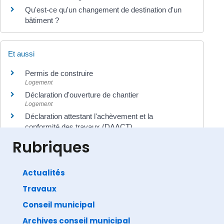
Qu'est-ce qu'un changement de destination d'un
bâtiment ?
Et aussi
Permis de construire
Logement
Déclaration d'ouverture de chantier
Logement
Déclaration attestant l'achèvement et la
conformité des travaux (DAACT)
Logement
Rubriques
Actualités
Travaux
©
Direction de l'information légale et administrative
comarquage developpé par
baseo.io
Conseil municipal
Archives conseil municipal