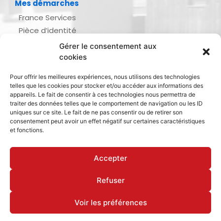
Mes démarches
France Services
Pièce d’identité
Urbanisme
Gérer le consentement aux
Demande d’actes d’état civil
cookies
Se marier, se pacser
Pour offrir les meilleures expériences, nous utilisons des technologies
Inscription listes électorales
telles que les cookies pour stocker et/ou accéder aux informations des
Recensement militaire
appareils. Le fait de consentir à ces technologies nous permettra de
traiter des données telles que le comportement de navigation ou les ID
Le journal de ma ville
uniques sur ce site. Le fait de ne pas consentir ou de retirer son
consentement peut avoir un effet négatif sur certaines caractéristiques
Gestion des déchets
et fonctions.
Dinan Agglomération
Accepter
Refuser
Mentions légales & politique de confidentialité
Déclaration d’accessibilité
Cookies
Voir les préférences