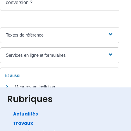
conversion ?
Textes de référence
Services en ligne et formulaires
Et aussi
Mesures antipollution
Transports - Mobilité
Rubriques
Actualités
Travaux
©
Direction de l'information légale et administrative
comarquage developpé par
baseo.io