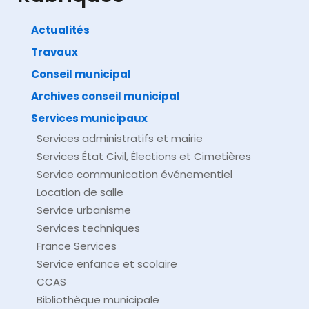
Actualités
Travaux
©
Direction de l'information légale et administrative
comarquage developpé par
baseo.io
Conseil municipal
Archives conseil municipal
Services municipaux
Services administratifs et mairie
Services État Civil, Élections et Cimetières
Service communication événementiel
Location de salle
Service urbanisme
Services techniques
France Services
Service enfance et scolaire
CCAS
Bibliothèque municipale