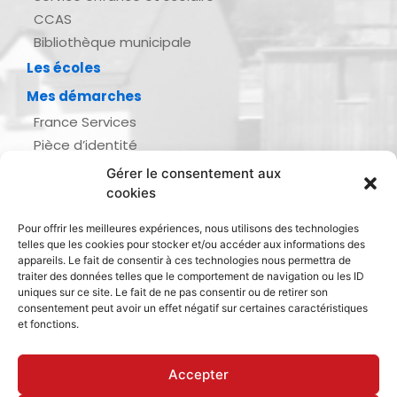
CCAS
Bibliothèque municipale
Les écoles
Mes démarches
France Services
Pièce d’identité
Urbanisme
Gérer le consentement aux
Demande d’actes d’état civil
cookies
Se marier, se pacser
Pour offrir les meilleures expériences, nous utilisons des technologies
Inscription listes électorales
telles que les cookies pour stocker et/ou accéder aux informations des
Recensement militaire
appareils. Le fait de consentir à ces technologies nous permettra de
traiter des données telles que le comportement de navigation ou les ID
Le journal de ma ville
uniques sur ce site. Le fait de ne pas consentir ou de retirer son
consentement peut avoir un effet négatif sur certaines caractéristiques
Gestion des déchets
et fonctions.
Dinan Agglomération
Accepter