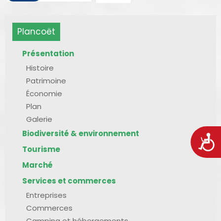
Plancoët
Présentation
Histoire
Patrimoine
Économie
Plan
Galerie
Biodiversité & environnement
Acces
Tourisme
Marché
Services et commerces
Entreprises
Commerces
Camping et hébergements