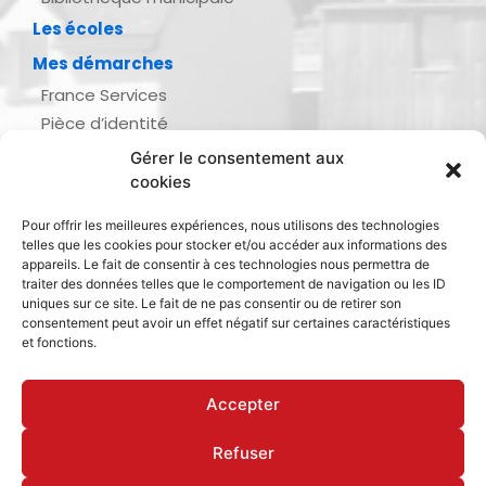
Les écoles
Mes démarches
France Services
Pièce d’identité
Urbanisme
Gérer le consentement aux
Demande d’actes d’état civil
cookies
Se marier, se pacser
Pour offrir les meilleures expériences, nous utilisons des technologies
Inscription listes électorales
telles que les cookies pour stocker et/ou accéder aux informations des
Recensement militaire
appareils. Le fait de consentir à ces technologies nous permettra de
traiter des données telles que le comportement de navigation ou les ID
Le journal de ma ville
uniques sur ce site. Le fait de ne pas consentir ou de retirer son
consentement peut avoir un effet négatif sur certaines caractéristiques
Gestion des déchets
et fonctions.
Dinan Agglomération
Accepter
Refuser
Mentions légales & politique de confidentialité