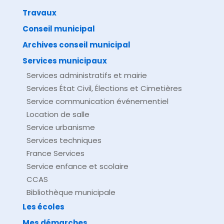
Travaux
©
Direction de l'information légale et administrative
comarquage developpé par
baseo.io
Conseil municipal
Archives conseil municipal
Services municipaux
Services administratifs et mairie
Services État Civil, Élections et Cimetières
Service communication événementiel
Location de salle
Service urbanisme
Services techniques
France Services
Service enfance et scolaire
CCAS
Bibliothèque municipale
Les écoles
Mes démarches