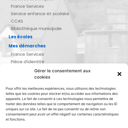
France Services
Service enfance et scolaire
CCAS
Bibliothèque municipale
Les écoles
Mes démarches
France Services
Pièce d’identité
Urbanisme
Gérer le consentement aux
Demande d’actes d’état civil
cookies
Se marier, se pacser
Pour offrir les meilleures expériences, nous utilisons des technologies
Inscription listes électorales
telles que les cookies pour stocker et/ou accéder aux informations des
Recensement militaire
appareils. Le fait de consentir à ces technologies nous permettra de
traiter des données telles que le comportement de navigation ou les ID
Le journal de ma ville
uniques sur ce site. Le fait de ne pas consentir ou de retirer son
consentement peut avoir un effet négatif sur certaines caractéristiques
Gestion des déchets
et fonctions.
Dinan Agglomération