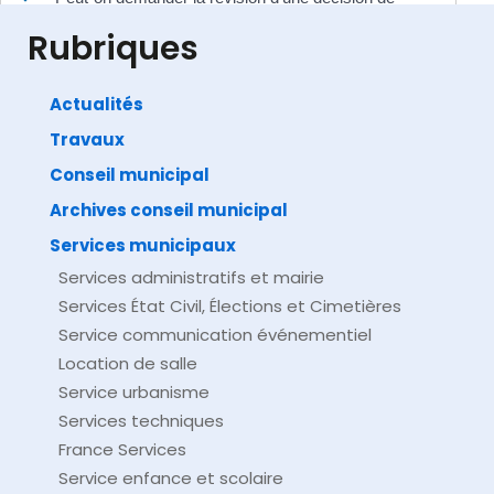
justice administrative ?
Rubriques
Actualités
Travaux
©
Direction de l'information légale et administrative
comarquage developpé par
baseo.io
Conseil municipal
Archives conseil municipal
Services municipaux
Services administratifs et mairie
Services État Civil, Élections et Cimetières
Service communication événementiel
Location de salle
Service urbanisme
Services techniques
France Services
Service enfance et scolaire