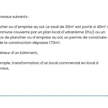
avaux suivants :
her ou d´emprise au sol. Le seuil de 20m² est porté à 40m² s
mmune couverte par un plan local d´urbanisme (PLU) ou un
e de plancher ou d´emprise au sol, un permis de construire 
e de la construction dépasse 170m²,
érieur d´un bâtiment,
mple, transformation d´un local commercial en local d
vaux,