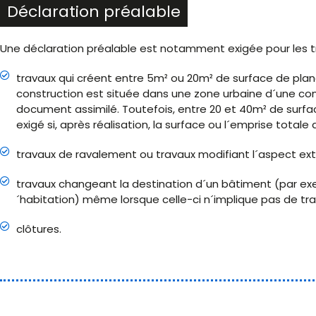
Déclaration préalable
Une déclaration préalable est notamment exigée pour les tr
travaux qui créent entre 5m² ou 20m² de surface de planc
construction est située dans une zone urbaine d´une co
document assimilé. Toutefois, entre 20 et 40m² de surfac
exigé si, après réalisation, la surface ou l´emprise total
travaux de ravalement ou travaux modifiant l´aspect ext
travaux changeant la destination d´un bâtiment (par exe
´habitation) même lorsque celle-ci n´implique pas de tra
clôtures.