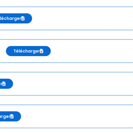
lécharger
Télécharger
er
arger