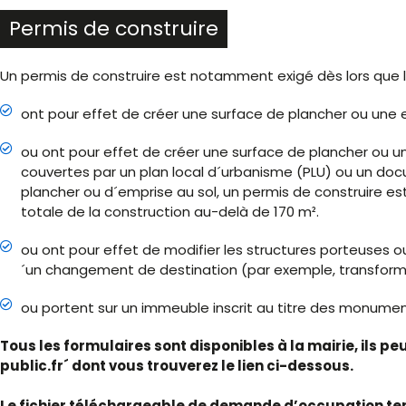
Permis de construire
Un permis de construire est notamment exigé dès lors que l
ont pour effet de créer une surface de plancher ou une e
ou ont pour effet de créer une surface de plancher ou u
couvertes par un plan local d´urbanisme (PLU) ou un doc
plancher ou d´emprise au sol, un permis de construire est
totale de la construction au-delà de 170 m².
ou ont pour effet de modifier les structures porteuses
´un changement de destination (par exemple, transformat
ou portent sur un immeuble inscrit au titre des monumen
Tous les formulaires sont disponibles à la mairie, ils p
public.fr´ dont vous trouverez le lien ci-dessous.
Le fichier téléchargeable de demande d’occupation te