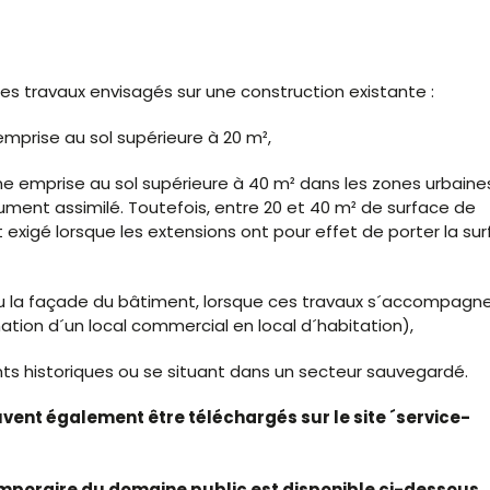
es travaux envisagés sur une construction existante :
mprise au sol supérieure à 20 m²,
ne emprise au sol supérieure à 40 m² dans les zones urbaine
ument assimilé. Toutefois, entre 20 et 40 m² de surface de
 exigé lorsque les extensions ont pour effet de porter la su
 ou la façade du bâtiment, lorsque ces travaux s´accompagn
ion d´un local commercial en local d´habitation),
ts historiques ou se situant dans un secteur sauvegardé.
euvent également être téléchargés sur le site ´service-
mporaire du domaine public est disponible ci-dessous.