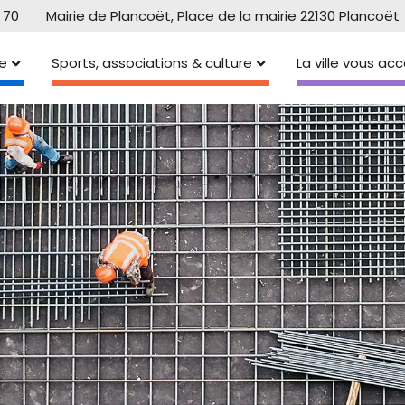
 70
Mairie de Plancoët, Place de la mairie 22130 Plancoët
e
Sports, associations & culture
La ville vous a