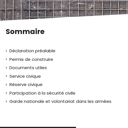
malvoyants
qui
utilisent
un
lecteur
Sommaire
d'écran ;
Appuyez
sur
Déclaration préalable
Ctrl-
F10
Permis de construire
pour
Documents utiles
ouvrir
Service civique
un
menu
Réserve civique
d'accessibilité.
Participation à la sécurité civile
Garde nationale et volontariat dans les armées