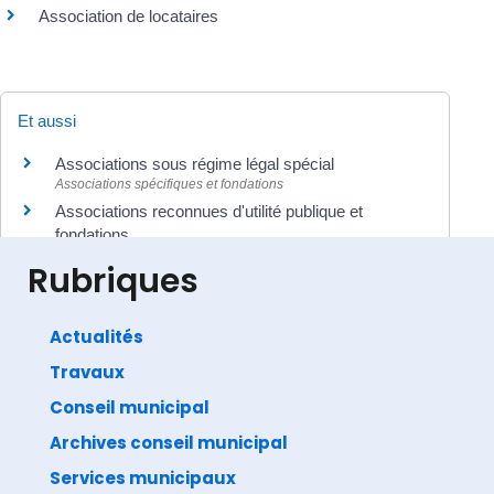
Association de locataires
Et aussi
Associations sous régime légal spécial
Associations spécifiques et fondations
Associations reconnues d'utilité publique et
fondations
Associations spécifiques et fondations
Rubriques
Actualités
Travaux
©
Direction de l'information légale et administrative
comarquage developpé par
baseo.io
Conseil municipal
Archives conseil municipal
Services municipaux