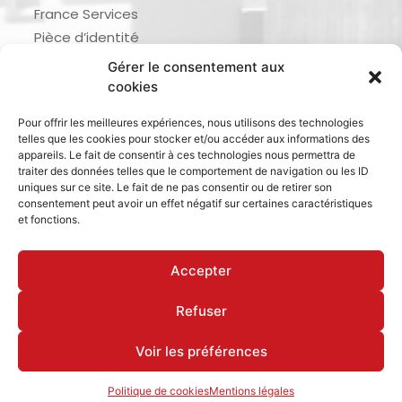
France Services
Pièce d’identité
Urbanisme
Gérer le consentement aux
Demande d’actes d’état civil
cookies
Se marier, se pacser
Pour offrir les meilleures expériences, nous utilisons des technologies
Inscription listes électorales
telles que les cookies pour stocker et/ou accéder aux informations des
Recensement militaire
appareils. Le fait de consentir à ces technologies nous permettra de
traiter des données telles que le comportement de navigation ou les ID
Le journal de ma ville
uniques sur ce site. Le fait de ne pas consentir ou de retirer son
consentement peut avoir un effet négatif sur certaines caractéristiques
Gestion des déchets
et fonctions.
Dinan Agglomération
Accepter
Refuser
Mentions légales & politique de confidentialité
Déclaration d’accessibilité
Cookies
Voir les préférences
Politique de cookies
Mentions légales
Site réalisé par www.cocktail-graphic.com