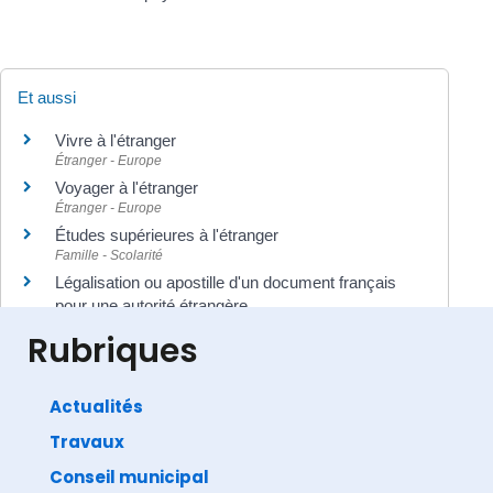
Et aussi
Vivre à l'étranger
Étranger - Europe
Voyager à l'étranger
Étranger - Europe
Études supérieures à l'étranger
Famille - Scolarité
Légalisation ou apostille d'un document français
pour une autorité étrangère
Papiers - Citoyenneté - Élections
Rubriques
Actualités
Travaux
©
Direction de l'information légale et administrative
comarquage developpé par
baseo.io
Conseil municipal