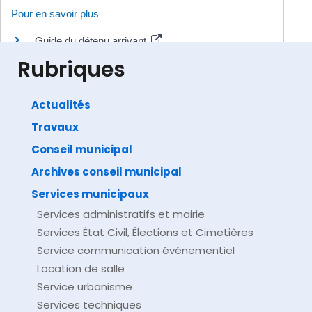
Pour en savoir plus
Guide du détenu arrivant
Ministère chargé de la justice
Rubriques
Actualités
Travaux
©
Direction de l'information légale et administrative
comarquage developpé par
baseo.io
Conseil municipal
Archives conseil municipal
Services municipaux
Services administratifs et mairie
Services État Civil, Élections et Cimetières
Service communication événementiel
Location de salle
Service urbanisme
Services techniques