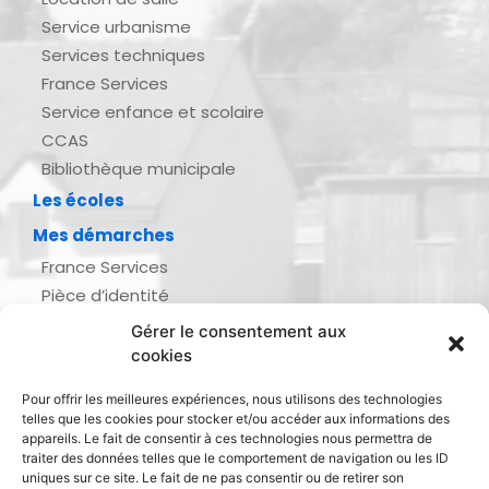
Service urbanisme
Services techniques
France Services
Service enfance et scolaire
CCAS
Bibliothèque municipale
Les écoles
Mes démarches
France Services
Pièce d’identité
Urbanisme
Gérer le consentement aux
Demande d’actes d’état civil
cookies
Se marier, se pacser
Pour offrir les meilleures expériences, nous utilisons des technologies
Inscription listes électorales
telles que les cookies pour stocker et/ou accéder aux informations des
Recensement militaire
appareils. Le fait de consentir à ces technologies nous permettra de
traiter des données telles que le comportement de navigation ou les ID
Le journal de ma ville
uniques sur ce site. Le fait de ne pas consentir ou de retirer son