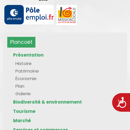
Plancoët
Présentation
Histoire
Patrimoine
Économie
Plan
Galerie
Acces
Biodiversité & environnement
Tourisme
Marché
Services et commerces