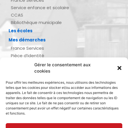
France Services
Service enfance et scolaire
CCAS
Bibliothèque municipale
Les écoles
Mes démarches
France Services
Pièce d’identité
Urbanisme
Gérer le consentement aux
Demande d’actes d’état civil
cookies
Se marier, se pacser
Pour offrir les meilleures expériences, nous utilisons des technologies
Inscription listes électorales
telles que les cookies pour stocker et/ou accéder aux informations des
Recensement militaire
appareils. Le fait de consentir à ces technologies nous permettra de
traiter des données telles que le comportement de navigation ou les ID
Le journal de ma ville
uniques sur ce site. Le fait de ne pas consentir ou de retirer son
consentement peut avoir un effet négatif sur certaines caractéristiques
Gestion des déchets
et fonctions.
Dinan Agglomération