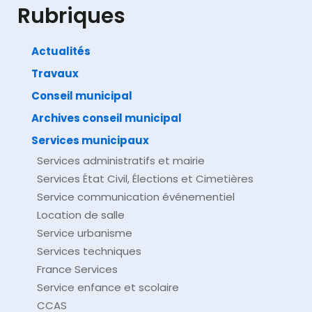
Rubriques
Actualités
Travaux
©
Direction de l'information légale et administrative
comarquage developpé par
baseo.io
Conseil municipal
Archives conseil municipal
Services municipaux
Services administratifs et mairie
Services État Civil, Élections et Cimetières
Service communication événementiel
Location de salle
Service urbanisme
Services techniques
France Services
Service enfance et scolaire
CCAS