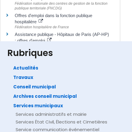
Fédération nationale des centres de gestion de la fonction
publique territoriale (FNCDG)
Offres d'emploi dans la fonction publique
hospitalière
Fédération hospitalière de France
Assistance publique - Hôpitaux de Paris (AP-HP)
: offres d'emploi
Assistance publique - Hôpitaux de Paris (AP-HP)
Rubriques
Actualités
Travaux
©
Direction de l'information légale et administrative
comarquage developpé par
baseo.io
Conseil municipal
Archives conseil municipal
Services municipaux
Services administratifs et mairie
Services État Civil, Élections et Cimetières
Service communication événementiel