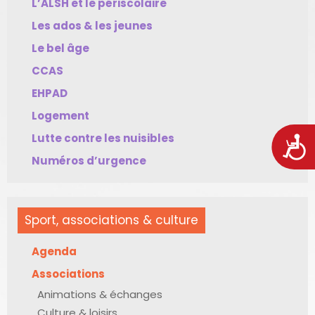
L’ALSH et le périscolaire
Les ados & les jeunes
Le bel âge
CCAS
EHPAD
Logement
Lutte contre les nuisibles
Acces
Numéros d’urgence
Sport, associations & culture
Agenda
Associations
Animations & échanges
Culture & loisirs