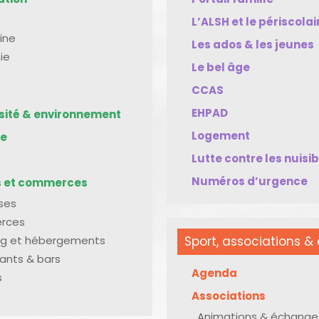
L’ALSH et le périscolai
ine
Les ados & les jeunes
ie
Le bel âge
CCAS
EHPAD
rsité & environnement
Logement
me
Lutte contre les nuisi
Numéros d’urgence
s et commerces
ises
rces
g et hébergements
Sport, associations & 
ants & bars
Agenda
s
Associations
Animations & échange