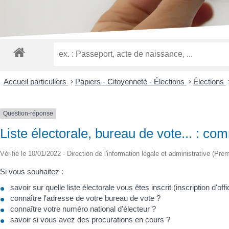
malvoyants
qui
utilisent
un
lecteur
d'écran ;
Appuyez
sur
Accueil particuliers
>
Papiers - Citoyenneté - Élections
>
Élections
Ctrl-
F10
pour
Question-réponse
ouvrir
Liste électorale, bureau de vote... : com
un
menu
Vérifié le 10/01/2022 - Direction de l'information légale et administrative (Prem
d'accessibilité.
Si vous souhaitez :
savoir sur quelle liste électorale vous êtes inscrit (inscription d'off
connaître l'adresse de votre bureau de vote ?
connaître votre numéro national d'électeur ?
savoir si vous avez des procurations en cours ?