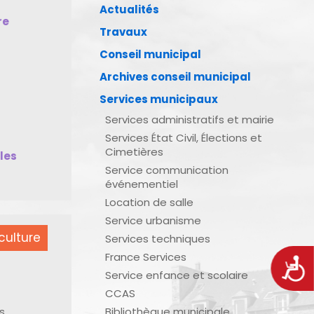
Actualités
re
Travaux
Conseil municipal
Archives conseil municipal
Services municipaux
Services administratifs et mairie
Services État Civil, Élections et
Cimetières
bles
Service communication
événementiel
Location de salle
Service urbanisme
culture
Services techniques
France Services
Acces
Service enfance et scolaire
CCAS
s
Bibliothèque municipale