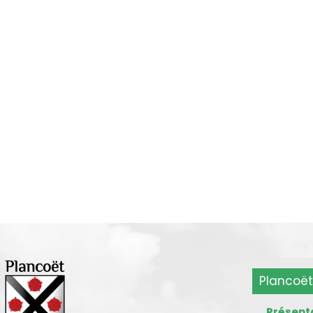
Plancoët
Présent