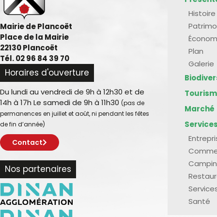
Histoire
Patrimo
Mairie de Plancoët
Place de la Mairie
Économ
22130 Plancoët
Plan
Tél. 02 96 84 39 70
Galerie
Horaires d'ouverture
Biodive
Du lundi au vendredi de 9h à 12h30 et de
Touris
14h à 17h Le samedi de 9h à 11h30
(pas de
Marché
permanences en juillet et août, ni pendant les fêtes
Service
de fin d’année)
Entrepr
Contact
Comme
Campin
Nos partenaires
Restaur
Service
Santé