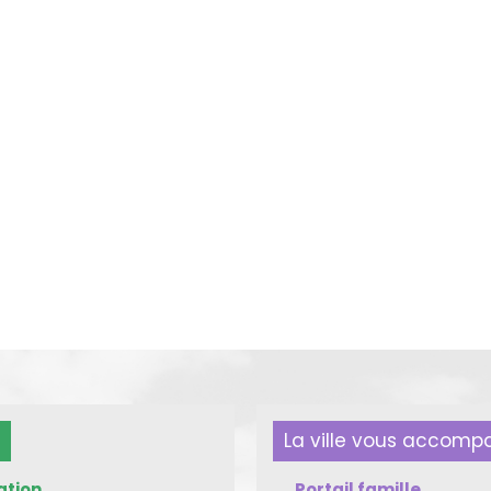
La ville vous accom
ation
Portail famille