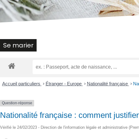
malvoyants
qui
utilisent
un
lecteur
d'écran ;
Appuyez
Se marier
sur
Ctrl-
F10
pour
ouvrir
un
Accueil particuliers
>
Étranger - Europe
>
Nationalité française
>
Nat
menu
d'accessibilité.
Question-réponse
Nationalité française : comment justifie
Vérifié le 24/02/2023 - Direction de l'information légale et administrative (Prem