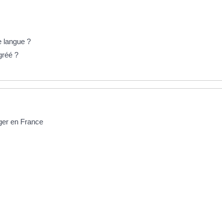
e langue ?
gréé ?
nger en France