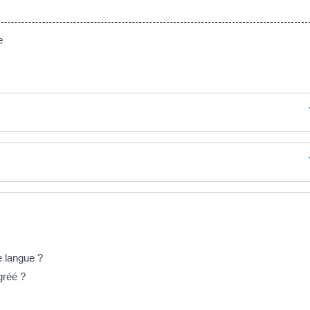
e
e langue ?
gréé ?