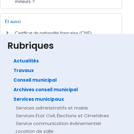
mineurs ?
Et aussi
Certificat de nationalité française (CNF)
Papiers - Citoyenneté - Élections
Rubriques
Actualités
Travaux
©
Direction de l'information légale et administrative
comarquage developpé par
baseo.io
Conseil municipal
Archives conseil municipal
Services municipaux
Services administratifs et mairie
Services État Civil, Élections et Cimetières
Service communication événementiel
Location de salle