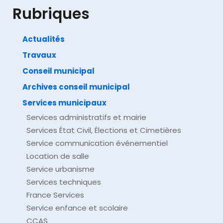
Ministère chargé de l'Europe et des affaires étrangères
Rubriques
Actualités
Travaux
©
Direction de l'information légale et administrative
comarquage developpé par
baseo.io
Conseil municipal
Archives conseil municipal
Services municipaux
Services administratifs et mairie
Services État Civil, Élections et Cimetières
Service communication événementiel
Location de salle
Service urbanisme
Services techniques
France Services
Service enfance et scolaire
CCAS