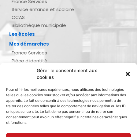
France Services
Service enfance et scolaire
CCAS
Bibliothèque municipale
Les écoles
Mes démarches
France Services
Pièce d’identité
Urbanisme
Gérer le consentement aux
Demande d’actes d’état civil
cookies
Se marier, se pacser
Pour offrir les meilleures expériences, nous utilisons des technologies
Inscription listes électorales
telles que les cookies pour stocker et/ou accéder aux informations des
Recensement militaire
appareils. Le fait de consentir à ces technologies nous permettra de
traiter des données telles que le comportement de navigation ou les ID
Le journal de ma ville
uniques sur ce site. Le fait de ne pas consentir ou de retirer son
consentement peut avoir un effet négatif sur certaines caractéristiques
Gestion des déchets
et fonctions.
Dinan Agglomération