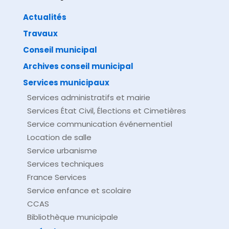
Actualités
Travaux
©
Direction de l'information légale et administrative
comarquage developpé par
baseo.io
Conseil municipal
Archives conseil municipal
Services municipaux
Services administratifs et mairie
Services État Civil, Élections et Cimetières
Service communication événementiel
Location de salle
Service urbanisme
Services techniques
France Services
Service enfance et scolaire
CCAS
Bibliothèque municipale