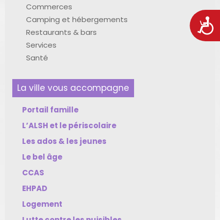
Commerces
Camping et hébergements
Acces
Restaurants & bars
Services
Santé
La ville vous accompagne
Portail famille
L’ALSH et le périscolaire
Les ados & les jeunes
Le bel âge
CCAS
EHPAD
Logement
Lutte contre les nuisibles