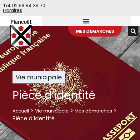
Veuillez
Tél. 02 96 84 39 70
Horaires
noter
:
Ce
site
MES DÉMARCHES
Web
comprend
un
système
d'accessibilité.
Vie municipale
Pièce d’identité
>
>
>
Accueil
Vie municipale
Mes démarches
Pièce d’identité