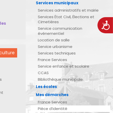
Services municipaux
Services administratifs et mairie
Services État Civil, Élections et
Cimetières
bles
Acces
Service communication
événementiel
Location de salle
Service urbanisme
culture
Services techniques
France Services
Service enfance et scolaire
CCAS
s
Bibliothèque municipale
Les écoles
nt
Mes démarches
France Services
Pièce d’identité