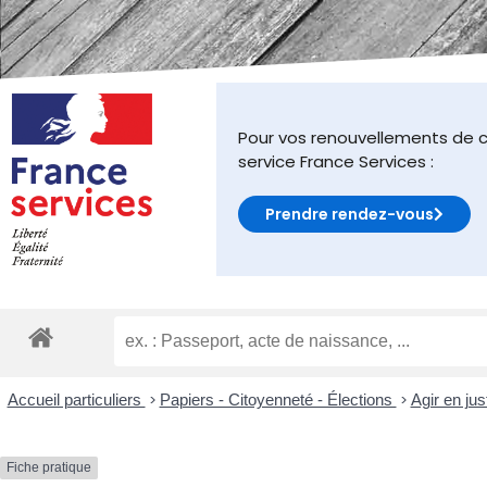
malvoyants
qui
utilisent
un
lecteur
d'écran ;
Pour vos renouvellements de c
Appuyez
service France Services :
sur
Ctrl-
Prendre rendez-vous
F10
pour
ouvrir
un
menu
d'accessibilité.
Accueil particuliers
>
Papiers - Citoyenneté - Élections
>
Agir en jus
Fiche pratique