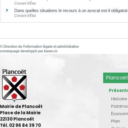
Conseil d'État
Dans quelles situations le recours à un avocat est-il obligatoi
Conseil d'État
©
Direction de l'information légale et administrative
comarquage developpé par
baseo.io
Plancoët
Présent
Histoire
Patrimo
Mairie de Plancoët
Place de la Mairie
Économ
22130 Plancoët
Plan
Tél. 02 96 84 39 70