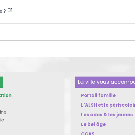
re ?
La ville vous accom
ation
Portail famille
L’ALSH et le périscolai
ine
Les ados & les jeunes
ie
Le bel âge
CCAS