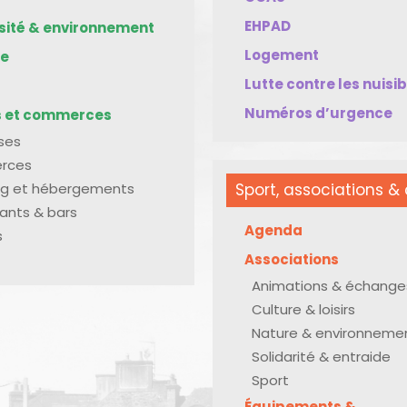
EHPAD
rsité & environnement
Logement
me
Lutte contre les nuisi
Numéros d’urgence
s et commerces
ises
rces
g et hébergements
Sport, associations & 
ants & bars
Agenda
s
Associations
Animations & échange
Culture & loisirs
Nature & environneme
Solidarité & entraide
Sport
Équipements &