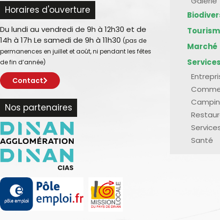
Galerie
Horaires d'ouverture
Biodive
Du lundi au vendredi de 9h à 12h30 et de
Touris
14h à 17h Le samedi de 9h à 11h30
(pas de
Marché
permanences en juillet et août, ni pendant les fêtes
Service
de fin d’année)
Entrepr
Contact
Comme
Campin
Nos partenaires
Restaur
Service
Santé