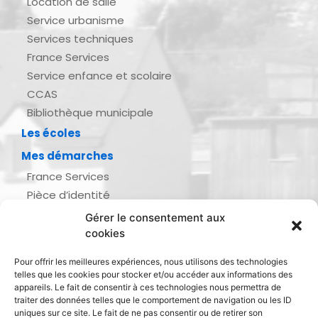
Location de salle
Service urbanisme
Services techniques
France Services
Service enfance et scolaire
CCAS
Bibliothèque municipale
Les écoles
Mes démarches
France Services
Pièce d’identité
Urbanisme
Gérer le consentement aux
Demande d’actes d’état civil
cookies
Se marier, se pacser
Pour offrir les meilleures expériences, nous utilisons des technologies
Inscription listes électorales
telles que les cookies pour stocker et/ou accéder aux informations des
Recensement militaire
appareils. Le fait de consentir à ces technologies nous permettra de
traiter des données telles que le comportement de navigation ou les ID
Le journal de ma ville
uniques sur ce site. Le fait de ne pas consentir ou de retirer son