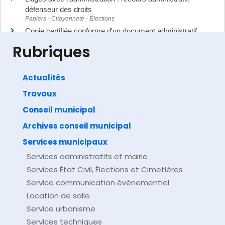
défenseur des droits
Papiers - Citoyenneté - Élections
Copie certifiée conforme d'un document administratif
Papiers - Citoyenneté - Élections
Rubriques
Actualités
Travaux
©
Direction de l'information légale et administrative
comarquage developpé par
baseo.io
Conseil municipal
Archives conseil municipal
Services municipaux
Services administratifs et mairie
Services État Civil, Élections et Cimetières
Service communication événementiel
Location de salle
Service urbanisme
Services techniques